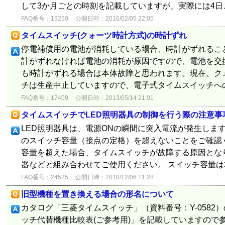
して3か月ごとの時刻を記載していますが、実際には4
FAQ番号：19250
公開日時：2016/02/05 22:05
タイムスイッチ(クォーツ時計方式)の時計ずれ
停電補償用の電池が消耗している場合、時計がずれるこ
計がずれなければ電池の消耗が原因ですので、電池を交
も時計がずれる場合は本体故障と思われます。現在、ク
チは生産中止していますので、電子式タイムスイッチへ
FAQ番号：17409
公開日時：2013/05/14 21:01
タイムスイッチでLED照明器具の制御を行う際の注意事
LED照明器具は、電源ONの瞬間に突入電流が発生しま
のスイッチ容量（接点の定格）を超えないことをご確認
容量を超えた場合、タイムスイッチが故障する原因とな
器などと組み合わせてご使用ください。 スイッチ容量は本
FAQ番号：24525
公開日時：2018/12/06 11:28
旧型機種を置き換える場合の形名について
カタログ「三菱タイムスイッチ」（資料番号：Y-0582
ッチ代替機種比較表(ご参考用)」を記載していますので