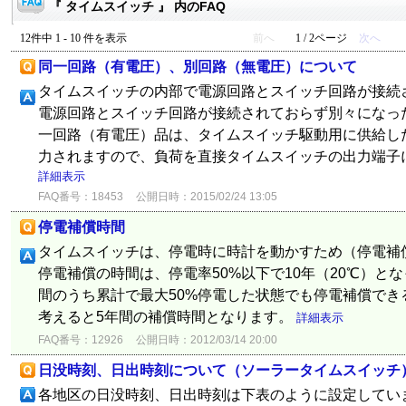
『 タイムスイッチ 』 内のFAQ
12件中 1 - 10 件を表示
前へ
1 / 2ページ
次へ
同一回路（有電圧）、別回路（無電圧）について
タイムスイッチの内部で電源回路とスイッチ回路が接続
電源回路とスイッチ回路が接続されておらず別々になっ
一回路（有電圧）品は、タイムスイッチ駆動用に供給し
力されますので、負荷を直接タイムスイッチの出力端子に
詳細表示
FAQ番号：18453
公開日時：2015/02/24 13:05
停電補償時間
タイムスイッチは、停電時に時計を動かすため（停電補
停電補償の時間は、停電率50%以下で10年（20℃）と
間のうち累計で最大50%停電した状態でも停電補償でき
考えると5年間の補償時間となります。
詳細表示
FAQ番号：12926
公開日時：2012/03/14 20:00
日没時刻、日出時刻について（ソーラータイムスイッチ
各地区の日没時刻、日出時刻は下表のように設定してい