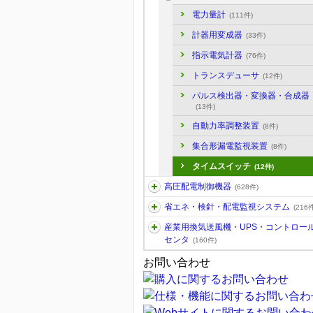
電力量計
(111件)
計器用変成器
(33件)
指示電気計器
(76件)
トランスデューサ
(12件)
パルス検出器・変換器・合成器
(13件)
自動力率調整装置
(8件)
集合形漏電監視装置
(8件)
タイムスイッチ
(12件)
高圧配電制御機器
(628件)
省エネ・検針・配電監視システム
(216件
産業用換気送風機・UPS・コントロー
センタ
(160件)
お問い合わせ