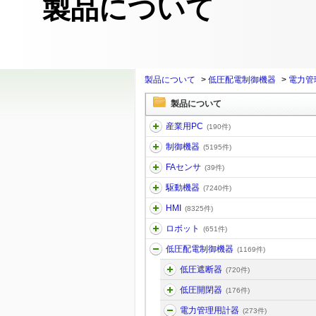
製品について
製品について
>
低圧配電制御機器
>
電力管
製品について
産業用PC
(190件)
制御機器
(5195件)
FAセンサ
(39件)
駆動機器
(7240件)
HMI
(8325件)
ロボット
(651件)
低圧配電制御機器
(1169件)
低圧遮断器
(720件)
低圧開閉器
(176件)
電力管理用計器
(273件)