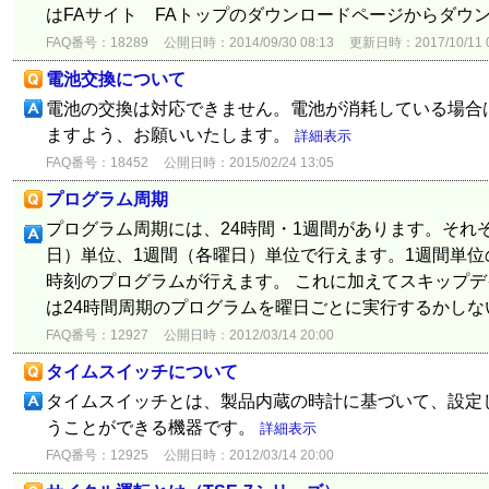
はFAサイト FAトップのダウンロードページからダウ
FAQ番号：18289
公開日時：2014/09/30 08:13
更新日時：2017/10/11 0
電池交換について
電池の交換は対応できません。電池が消耗している場合
ますよう、お願いいたします。
詳細表示
FAQ番号：18452
公開日時：2015/02/24 13:05
プログラム周期
プログラム周期には、24時間・1週間があります。それぞ
日）単位、1週間（各曜日）単位で行えます。1週間単
時刻のプログラムが行えます。 これに加えてスキップ
は24時間周期のプログラムを曜日ごとに実行するかしない
FAQ番号：12927
公開日時：2012/03/14 20:00
タイムスイッチについて
タイムスイッチとは、製品内蔵の時計に基づいて、設定
うことができる機器です。
詳細表示
FAQ番号：12925
公開日時：2012/03/14 20:00