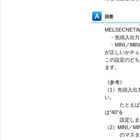
回答
MELSECNE
・先頭入出力
・MINI／MIN
が正しいかチェ
この設定のどち
ます。
《参考》
（1）先頭入出
い。
たとえば、入
は“40”を
設定しま
（2）MINI／MI
のマスタユ