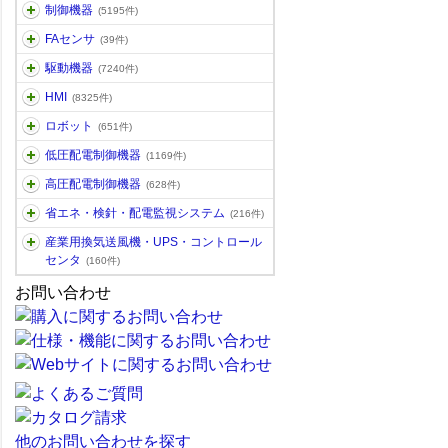
制御機器
(5195件)
FAセンサ
(39件)
駆動機器
(7240件)
HMI
(8325件)
ロボット
(651件)
低圧配電制御機器
(1169件)
高圧配電制御機器
(628件)
省エネ・検針・配電監視システム
(216件)
産業用換気送風機・UPS・コントロール
センタ
(160件)
お問い合わせ
他のお問い合わせを探す