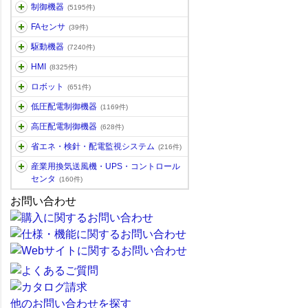
制御機器
(5195件)
FAセンサ
(39件)
駆動機器
(7240件)
HMI
(8325件)
ロボット
(651件)
低圧配電制御機器
(1169件)
高圧配電制御機器
(628件)
省エネ・検針・配電監視システム
(216件)
産業用換気送風機・UPS・コントロール
センタ
(160件)
お問い合わせ
他のお問い合わせを探す