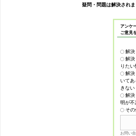
疑問・問題は解決されま
アンケー
ご意見
解決
解決
りたい
解決
いてあ
きない
解決
明が不
その
お問い合