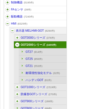
制御機器
(5195件)
FAセンサ
(39件)
駆動機器
(7240件)
HMI
(8325件)
表示器 MELHMI-GOT
(8284件)
GOT3000シリーズ
(376件)
GOT2000シリーズ
(3495件)
GT27
(914件)
GT25
(856件)
GT21
(553件)
耐環境性強化モデル
(32件)
ハンディGOT
(81件)
GOT1000シリーズ
(1519件)
防爆形GOTシリーズ
(270件)
GOT900シリーズ
(188件)
GOT800シリーズ
(69件)