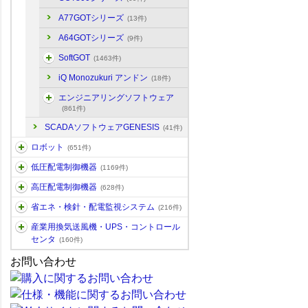
A77GOTシリーズ
(13件)
A64GOTシリーズ
(9件)
SoftGOT
(1463件)
iQ Monozukuri アンドン
(18件)
エンジニアリングソフトウェア
(861件)
SCADAソフトウェアGENESIS
(41件)
ロボット
(651件)
低圧配電制御機器
(1169件)
高圧配電制御機器
(628件)
省エネ・検針・配電監視システム
(216件)
産業用換気送風機・UPS・コントロール
センタ
(160件)
お問い合わせ