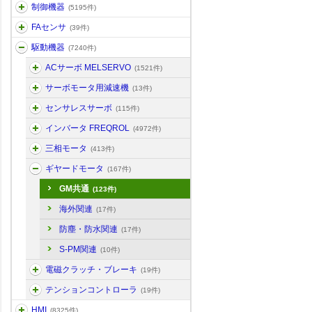
制御機器
(5195件)
FAセンサ
(39件)
駆動機器
(7240件)
ACサーボ MELSERVO
(1521件)
サーボモータ用減速機
(13件)
センサレスサーボ
(115件)
インバータ FREQROL
(4972件)
三相モータ
(413件)
ギヤードモータ
(167件)
GM共通
(123件)
海外関連
(17件)
防塵・防水関連
(17件)
S-PM関連
(10件)
電磁クラッチ・ブレーキ
(19件)
テンションコントローラ
(19件)
HMI
(8325件)