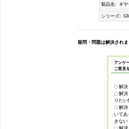
製品名
ギヤ
シリーズ
G
疑問・問題は解決されま
アンケー
ご意見
解決
解決
りたい
解決
いてあ
きない
解決