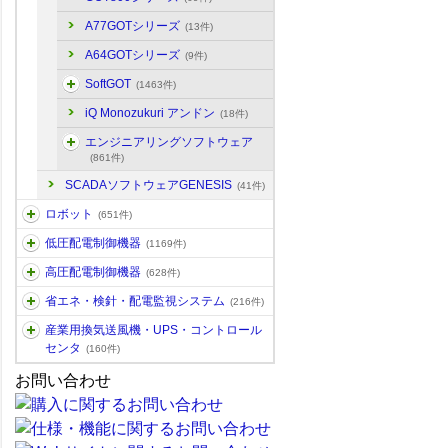
A77GOTシリーズ
(13件)
A64GOTシリーズ
(9件)
SoftGOT
(1463件)
iQ Monozukuri アンドン
(18件)
エンジニアリングソフトウェア
(861件)
SCADAソフトウェアGENESIS
(41件)
ロボット
(651件)
低圧配電制御機器
(1169件)
高圧配電制御機器
(628件)
省エネ・検針・配電監視システム
(216件)
産業用換気送風機・UPS・コントロール
センタ
(160件)
お問い合わせ