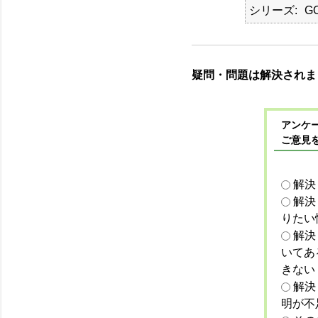
シリーズ
G
疑問・問題は解決されま
アンケー
ご意見
解決
解決
りたい
解決
いてあ
きない
解決
明が不