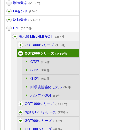
制御機器
(5195件)
FAセンサ
(39件)
駆動機器
(7240件)
HMI
(8325件)
表示器 MELHMI-GOT
(8284件)
GOT3000シリーズ
(376件)
GOT2000シリーズ
(3495件)
GT27
(914件)
GT25
(856件)
GT21
(553件)
耐環境性強化モデル
(32件)
ハンディGOT
(81件)
GOT1000シリーズ
(1519件)
防爆形GOTシリーズ
(270件)
GOT900シリーズ
(188件)
GOT800シリーズ
(69件)