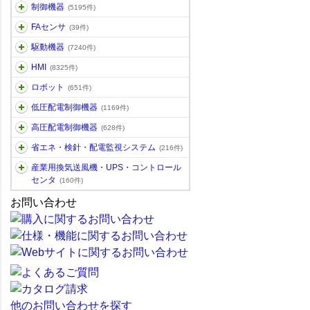
制御機器
(5195件)
FAセンサ
(39件)
駆動機器
(7240件)
HMI
(8325件)
ロボット
(651件)
低圧配電制御機器
(1169件)
高圧配電制御機器
(628件)
省エネ・検針・配電監視システム
(216件)
産業用換気送風機・UPS・コントロール
センタ
(160件)
お問い合わせ
他のお問い合わせを探す