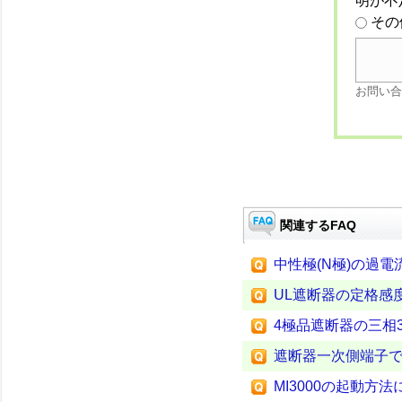
明が不
その
お問い合
関連するFAQ
中性極(N極)の過
UL遮断器の定格感
4極品遮断器の三相
遮断器一次側端子
MI3000の起動方