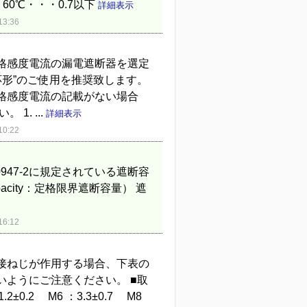
・60℃・・・0.7以下
詳細表示
3:36
格感度電流の漏電遮断器を選定
応形”のご使用を推奨致します。
格感度電流の記載がない場合
. ...
詳細表示
0:22
EC 60947-2に規定されている遮断容
king capacity：定格限界遮断容量） 遮
6:12
接ねじが作用する場合、下表の
ようにご注意ください。 ■取
.2 M6 ：3.3±0.7 M8