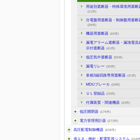
用途別遮断器・特殊環境用遮断
(11件)
分電盤用遮断器・制御盤用遮断
(26件)
機器用遮断器
(43件)
漏電アラーム遮断器・漏洩電流
示付遮断器
(41件)
低圧気中遮断器
(55件)
漏電リレー
(35件)
単相3線回路専用遮断器
(31件)
MDUブレーカ
(29件)
ＵＬ登録品
(15件)
付属装置・関連機器
(33件)
低圧開閉器
(176件)
電力管理用計器
(273件)
高圧配電制御機器
(628件)
省エネ・検針・配電監視システム
(216件