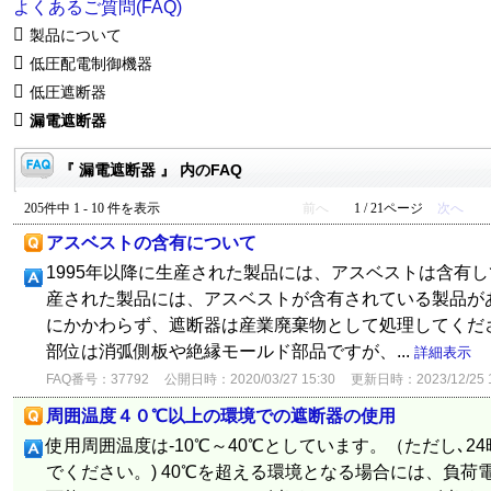
よくあるご質問(FAQ)
製品について
低圧配電制御機器
低圧遮断器
漏電遮断器
『 漏電遮断器 』 内のFAQ
205件中 1 - 10 件を表示
前へ
1 / 21ページ
次へ
アスベストの含有について
1995年以降に生産された製品には、アスベストは含有して
産された製品には、アスベストが含有されている製品が
にかかわらず、遮断器は産業廃棄物として処理してください
部位は消弧側板や絶縁モールド部品ですが、...
詳細表示
FAQ番号：37792
公開日時：2020/03/27 15:30
更新日時：2023/12/25 1
周囲温度４０℃以上の環境での遮断器の使用
使用周囲温度は-10℃～40℃としています。（ただし､2
でください。) 40℃を超える環境となる場合には、負荷