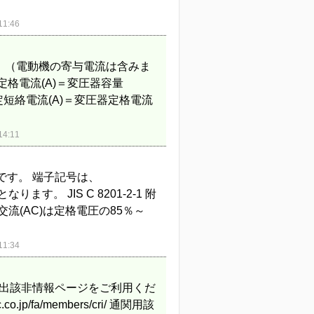
1:46
。（電動機の寄与電流は含みま
流(A)＝変圧器容量
短絡電流(A)＝変圧器定格電流
4:11
です。 端子記号は、
ます。 JIS C 8201-2-1 附
2：交流(AC)は定格電圧の85％～
1:34
輸出該非情報ページをご利用くだ
co.jp/fa/members/cri/ 通関用該