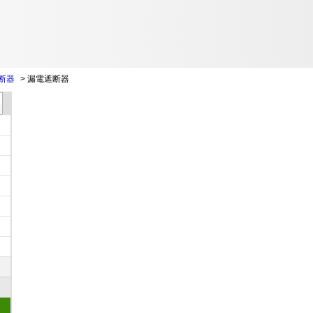
断器
>
漏電遮断器