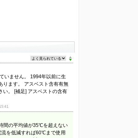
いません。 1994年以前に生
あります。 アスベスト含有有無
。 [補足] アスベストの含有
5:41
4時間の平均値が35℃を超えない
電流を低減すれば60℃まで使用