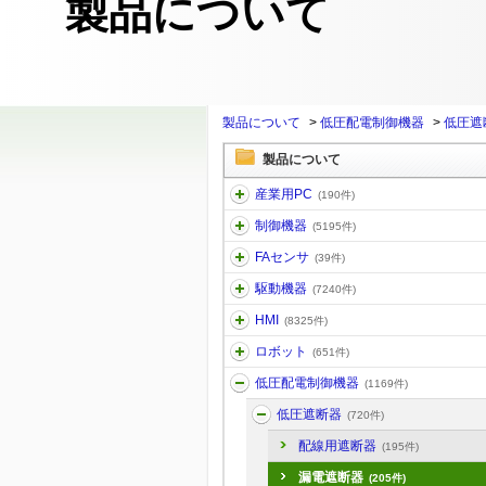
製品について
製品について
>
低圧配電制御機器
>
低圧遮
製品について
産業用PC
(190件)
制御機器
(5195件)
FAセンサ
(39件)
駆動機器
(7240件)
HMI
(8325件)
ロボット
(651件)
低圧配電制御機器
(1169件)
低圧遮断器
(720件)
配線用遮断器
(195件)
漏電遮断器
(205件)