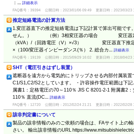
：...
詳細表示
FAQ番号：39394
公開日時：2023/01/06 09:49
更新日時：2023/03/23 1
推定短絡電流の計算方法
1.変圧器直下の推定短絡電流は下記計算で算出可能です
せん。） （例）3相変圧器の場合 変圧器定格電
（kVA）/（回路電圧（V）×√3） 変圧器直下推定
×（100/変圧器インピーダンス(％） 2. 総合カ...
詳細表示
FAQ番号：19139
公開日時：2015/09/29 16:02
更新日時：2018/04/23 1
SHT（電圧引きはずし装置）
遮断器を遠方から電気的にトリップさせる内部付属装置
C1/S1,C2/S2としています。 ・許容操作電圧範囲は下記となり
属書1：定格電圧の70～110％ JIS C 8201-2-1 附属書
110％ 直流(DC...
詳細表示
FAQ番号：12720
公開日時：2012/02/24 21:21
更新日時：2022/02/28 1
該非判定書について
製品の該非情報のみのご依頼の場合は、FAサイト上の
さい。 輸出該非情報のURL https://www.mitsubishielectric.