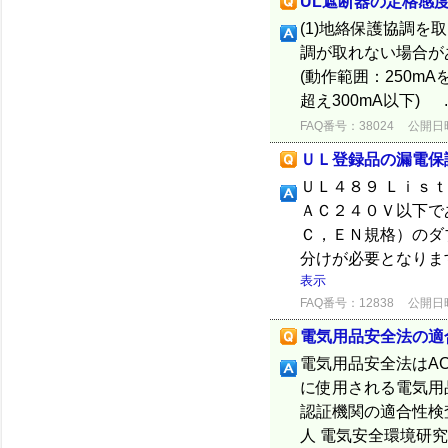
UL遮断器の定格感
(1)地絡保護協調を取
調が取れない場合があ
(動作範囲：250mA
超え300mA以下) .
FAQ番号：38024
公開日時：
ＵＬ登録品の漏電保
ＵＬ４８９ Ｌｉｓ
ＡＣ２４０Ｖ以下で
Ｃ，ＥＮ規格）のダ
分けが必要となりま
表示
FAQ番号：12838
公開日時：
電気用品安全法の適
電気用品安全法はAC
に使用される電気用
認証機関の適合性検
人 電気安全環境研究所