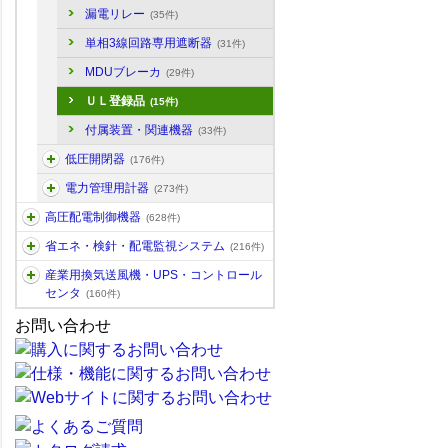
漏電リレー
(35件)
単相3線回路専用遮断器
(31件)
MDUブレーカ
(29件)
ＵＬ登録品
(15件)
付属装置・関連機器
(33件)
低圧開閉器
(176件)
電力管理用計器
(273件)
高圧配電制御機器
(628件)
省エネ・検針・配電監視システム
(216件)
産業用換気送風機・UPS・コントロール
センタ
(160件)
お問い合わせ