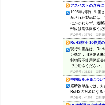
アスベストの含有に
1995年以降に生産
産された製品には、
にかかわらず、遮断
部位は消弧側板や絶縁
FAQ番号：37792
公開日時：
RoHS指令 10物
現行生産品は、RoH
ン機器，用途別遮断器
制物質不使用保証書
でご用命ください。
FAQ番号：38233
公開日時：
中国版RoHSについ
遮断器単品では、対
RoHSの対象にな
FAQ番号：44202
公開日時：