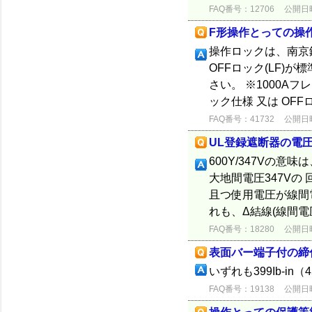
FAQ番号：12706
公開日時：
F形操作とっての操
操作ロックは、南京錠
OFFロック(LF)が
さい。 ※1000A
ック仕様 又は OFF
FAQ番号：41732
公開日時：
UL登録遮断器の電
600Y/347Vの
大地間電圧347Vの
且つ使用電圧が線間電
れも、Δ結線(線間電圧
FAQ番号：18280
公開日時：
表面バー端子付の締
いずれも399Ib-in
FAQ番号：19138
公開日時：