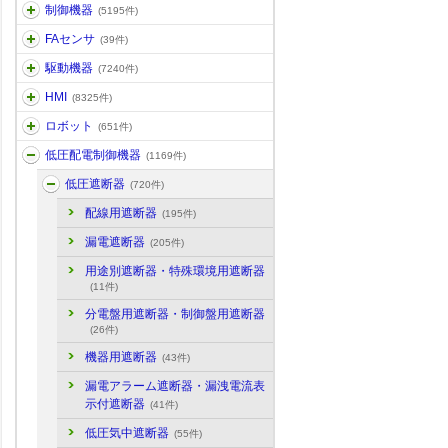
制御機器
(5195件)
FAセンサ
(39件)
駆動機器
(7240件)
HMI
(8325件)
ロボット
(651件)
低圧配電制御機器
(1169件)
低圧遮断器
(720件)
配線用遮断器
(195件)
漏電遮断器
(205件)
用途別遮断器・特殊環境用遮断器
(11件)
分電盤用遮断器・制御盤用遮断器
(26件)
機器用遮断器
(43件)
漏電アラーム遮断器・漏洩電流表
示付遮断器
(41件)
低圧気中遮断器
(55件)