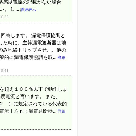
格感度電流の記載がない場合
. ...
詳細表示
0:22
回答します。 漏電保護協調と
した時に、主幹漏電遮断器は地
のみ地絡トリップさせ、、他の
的に漏電保護協調を取...
詳細
5:41
％を超え１００％以下で動作しま
感度電流と言います。 また、
−２ ）に規定されている代表的
流Ｉ△ｎ：漏電遮断器...
詳細