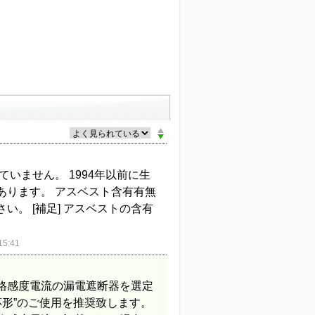
いません。 1994年以前に生
あります。 アスベスト含有有無
。 [補足] アスベストの含有
5:41
格感度電流の漏電遮断器を選定
応形”のご使用を推奨致します。