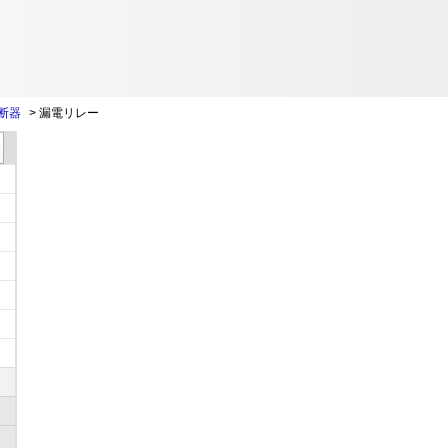
断器
>
漏電リレー