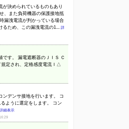
流が決められているものもあり
わせ、また負荷機器の保護接地抵
常時漏洩電流が判かっている場合
ため、この漏洩電流の1...
詳
です。 漏電遮断器のＪＩＳ Ｃ
て規定され、定格感度電流Ｉ△
コンデンサ接地を行います。 コ
るように選定をします。 コン
詳細表示
6:29