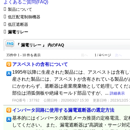
よくあるご質問(FAQ)
製品について
低圧配電制御機器
低圧遮断器
漏電リレー
『 漏電リレー 』 内のFAQ
35件中 1 - 10 件を表示
前へ
1 / 4ページ
次へ
アスベストの含有について
1995年以降に生産された製品には、アスベストは含有して
産された製品には、アスベストが含有されている製品が
にかかわらず、遮断器は産業廃棄物として処理してください
部位は消弧側板や絶縁モールド部品ですが、...
詳細表示
FAQ番号：37792
公開日時：2020/03/27 15:30
更新日時：2023/12/25 1
インバータ回路に使用する漏電遮断器の選定方法
基本的にはインバータの製造メーカ推奨の定格電流、定
してください。 また、漏電遮断器は“高調波・サージ対