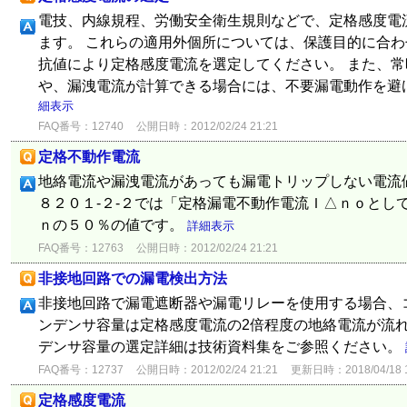
電技、内線規程、労働安全衛生規則などで、定格感度電
ます。 これらの適用外個所については、保護目的に合
抗値により定格感度電流を選定してください。 また、
や、漏洩電流が計算できる場合には、不要漏電動作を避ける
細表示
FAQ番号：12740
公開日時：2012/02/24 21:21
定格不動作電流
地絡電流や漏洩電流があっても漏電トリップしない電流値
８２０１-２-２では「定格漏電不動作電流Ｉ△ｎｏとし
ｎの５０％の値です。
詳細表示
FAQ番号：12763
公開日時：2012/02/24 21:21
非接地回路での漏電検出方法
非接地回路で漏電遮断器や漏電リレーを使用する場合、
ンデンサ容量は定格感度電流の2倍程度の地絡電流が流れ
デンサ容量の選定詳細は技術資料集をご参照ください。
FAQ番号：12737
公開日時：2012/02/24 21:21
更新日時：2018/04/18 1
定格感度電流