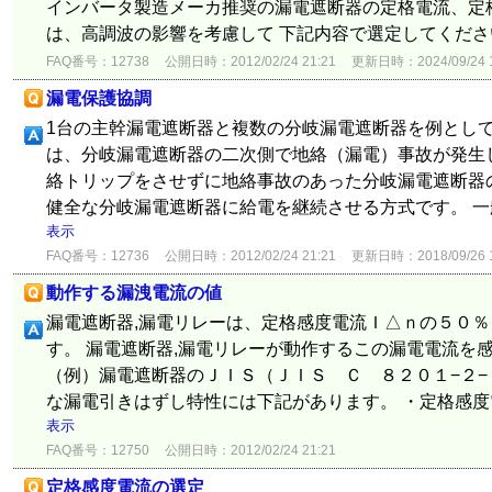
インバータ製造メーカ推奨の漏電遮断器の定格電流、定
は、高調波の影響を考慮して 下記内容で選定してください。 1
FAQ番号：12738
公開日時：2012/02/24 21:21
更新日時：2024/09/24 1
漏電保護協調
1台の主幹漏電遮断器と複数の分岐漏電遮断器を例として
は、分岐漏電遮断器の二次側で地絡（漏電）事故が発生
絡トリップをさせずに地絡事故のあった分岐漏電遮断器
健全な分岐漏電遮断器に給電を継続させる方式です。 一般
表示
FAQ番号：12736
公開日時：2012/02/24 21:21
更新日時：2018/09/26 1
動作する漏洩電流の値
漏電遮断器,漏電リレーは、定格感度電流Ｉ△ｎの５０
す。 漏電遮断器,漏電リレーが動作するこの漏電電流を
（例）漏電遮断器のＪＩＳ（ＪＩＳ Ｃ ８２０１−２
な漏電引きはずし特性には下記があります。 ・定格感度電
表示
FAQ番号：12750
公開日時：2012/02/24 21:21
定格感度電流の選定