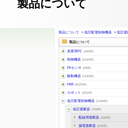
製品について
製品について
>
低圧配電制御機器
>
低圧遮
製品について
産業用PC
(190件)
制御機器
(5195件)
FAセンサ
(39件)
駆動機器
(7240件)
HMI
(8325件)
ロボット
(651件)
低圧配電制御機器
(1169件)
低圧遮断器
(720件)
配線用遮断器
(195件)
漏電遮断器
(205件)