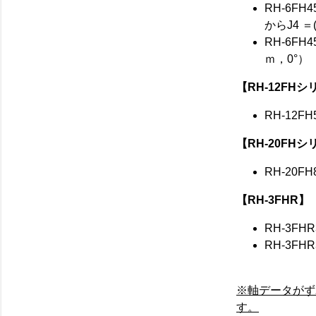
RH-6FH4
からJ4 ＝
RH-6FH4
ｍ，0°）
【RH-12FH
RH-12FH
【RH-20FH
RH-20FH
【RH-3FHR】
RH-3FHR
RH-3FHR
※軸データがず
す。