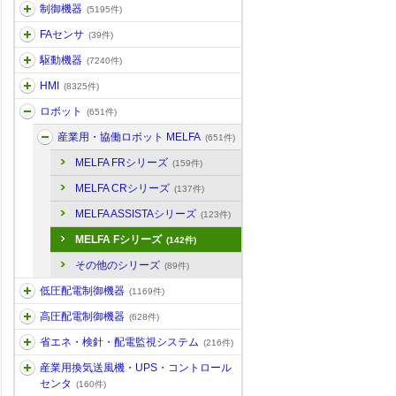
制御機器
(5195件)
FAセンサ
(39件)
駆動機器
(7240件)
HMI
(8325件)
ロボット
(651件)
産業用・協働ロボット MELFA
(651件)
MELFA FRシリーズ
(159件)
MELFA CRシリーズ
(137件)
MELFA ASSISTAシリーズ
(123件)
MELFA Fシリーズ
(142件)
その他のシリーズ
(89件)
低圧配電制御機器
(1169件)
高圧配電制御機器
(628件)
省エネ・検針・配電監視システム
(216件)
産業用換気送風機・UPS・コントロール
センタ
(160件)