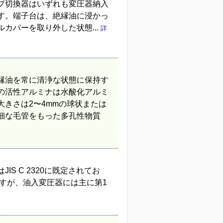
プ切換器はいずれも変圧器納入
す。端子台は、絶縁油に浸かっ
カバーを取り外した状態...
詳
縁油を常に清浄な状態に保持す
の活性アルミナは水酸化アルミ
きさは2〜4mmの球状または
細な毛管をもった多孔性物質
S C 2320に既定されてお
ますが、油入変圧器には主に第1