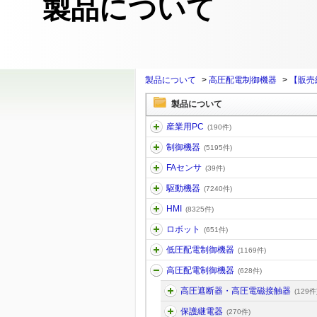
製品について
製品について
>
高圧配電制御機器
>
【販売
製品について
産業用PC
(190件)
制御機器
(5195件)
FAセンサ
(39件)
駆動機器
(7240件)
HMI
(8325件)
ロボット
(651件)
低圧配電制御機器
(1169件)
高圧配電制御機器
(628件)
高圧遮断器・高圧電磁接触器
(129件
保護継電器
(270件)