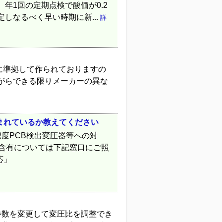
年1回の定期点検で酸価が0.2
しなるべく早い時期に新...
詳
号油に準拠して作られておりますの
がらできる限りメーカーの異な
含まれているか教えてください
濃度PCB検出変圧器等への対
B含有については下記窓口にご照
応」
の巻数を変更して変圧比を調整でき