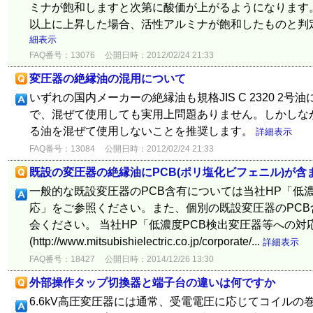
ミナが飽和しますと次第に酸価が上がるようになります。
以上に上昇した場合、活性アルミナが飽和したものと判定
細表示
FAQ番号：13076
公開日時：2012/02/24 21:33
変圧器の絶縁油の混用について
いずれの国内メーカーの絶縁油も規格JIS C 2320 2
で、混ぜて使用しても実用上問題ありません。しかしな
る油を混ぜて使用しないことを推奨します。
詳細表示
FAQ番号：13084
公開日時：2012/02/24 21:33
既設の変圧器の絶縁油にPCB(ポリ塩化ビフェニル)が
一般的な既設変圧器のPCB含有については当社HP「低
応」をご参照ください。また、個別の既設変圧器のPC
会ください。 当社HP「低濃度PCB検出変圧器等への対
(http://www.mitsubishielectric.co.jp/corporate/...
詳細表示
FAQ番号：18427
公開日時：2014/12/26 13:30
外部操作タップ切換器と端子台の違いは何ですか
6.6kV高圧変圧器には通常、受電電圧に応じてコイル