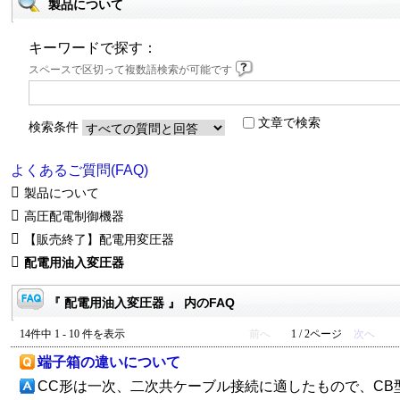
製品について
キーワードで探す：
スペースで区切って複数語検索が可能です
文章で検索
検索条件
よくあるご質問(FAQ)
製品について
高圧配電制御機器
【販売終了】配電用変圧器
配電用油入変圧器
『 配電用油入変圧器 』 内のFAQ
14件中 1 - 10 件を表示
前へ
1 / 2ページ
次へ
端子箱の違いについて
CC形は一次、二次共ケーブル接続に適したもので、CB