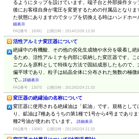
るようにタップを設けています。端子台と外部操作タッ
後にお客様自身が電圧を変更するための付属品となりま
た状態にありますのでタップを切換える時はハンドホール
細表示
FAQ番号：18391
公開日時：2014/12/26 13:30
活性アルミナ変圧器について
絶縁中の有機酸、その他の劣化生成物や水分を吸着し絶
るため、活性アルミナを内部に収納した変圧器です。こ
ニウムを原料として特殊な方法で固結成形したもので、大
偏平球であり、粒子は結晶全体に分布された無数の極微
で...
詳細表示
FAQ番号：13075
公開日時：2012/02/24 21:33
変圧器の絶縁油の名称について
変圧器に使用される絶縁油は「鉱油」です。規格としてはJI
り、鉱油は7種あるうちの第1種で1号から4号まであり
種2号油が使われています。
詳細表示
FAQ番号：13083
公開日時：2012/02/24 21:33