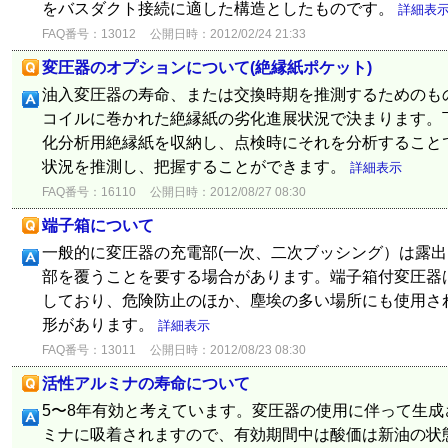
をバスダクト接続に適した構造としたものです。
詳細表
FAQ番号：13012
公開日時：2012/02/24 21:33
変圧器のオプションについて(絶縁紙ポケット)
油入変圧器の寿命、または交換時期を推測するためのも
コイルに巻かれた絶縁紙の劣化進展状況で決まります。
化分析用絶縁紙を収納し、点検時にそれを分析すること
状況を推測し、把握することができます。
詳細表示
FAQ番号：16110
公開日時：2012/08/27 08:30
端子箱について
一般的に変圧器の充電部(一次、二次ブッシング）は露
部を覆うことを要する場合があります。端子箱付変圧器
しており、危険防止のほか、塵埃の多い場所にも使用され
形があります。
詳細表示
FAQ番号：13011
公開日時：2012/08/23 08:30
活性アルミナの寿命について
5〜8年有効と考えています。変圧器の使用に伴って生
ミナに吸着されますので、有効期間中は酸価は新油の状