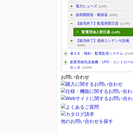
電力ヒューズ
(13件)
負荷開閉器・断路器
(45件)
【販売終了】配電用変圧器
(127件)
配電用油入変圧器
(14件)
【販売終了】進相コンデンサ設備
(44件)
省エネ・検針・配電監視システム
(216件
産業用換気送風機・UPS・コントロー
センタ
(160件)
お問い合わせ
他のお問い合わせを探す