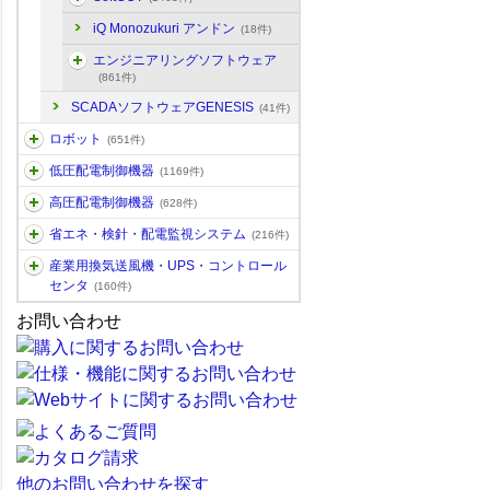
iQ Monozukuri アンドン
(18件)
エンジニアリングソフトウェア
(861件)
SCADAソフトウェアGENESIS
(41件)
ロボット
(651件)
低圧配電制御機器
(1169件)
高圧配電制御機器
(628件)
省エネ・検針・配電監視システム
(216件)
産業用換気送風機・UPS・コントロール
センタ
(160件)
お問い合わせ
他のお問い合わせを探す