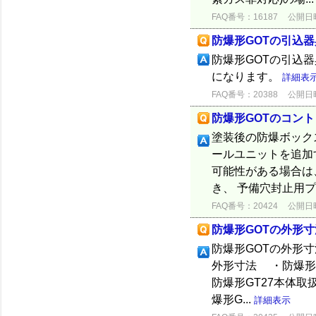
FAQ番号：16187
公開日時：
防爆形GOTの引込
防爆形GOTの引込
になります。
詳細表
FAQ番号：20388
公開日時：
防爆形GOTのコン
塗装後の防爆ボック
ールユニットを追加
可能性がある場合は
き、 予備穴封止用プラグ
FAQ番号：20424
公開日時：
防爆形GOTの外形
防爆形GOTの外形
外形寸法 ・防爆形G
防爆形GT27本体取扱説
爆形G...
詳細表示