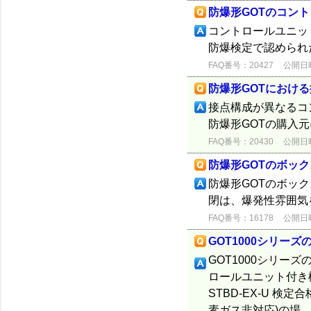
防爆形GOTのコン
コントロールユニッ
防爆検定で認められ
FAQ番号：20427
公開日時：
防爆形GOTにおけ
接点構成が異なるコ
防爆形GOTの購入
FAQ番号：20430
公開日時：
防爆形GOTのボッ
防爆形GOTのボッ
閉は、爆発性雰囲気
FAQ番号：16178
公開日時：
GOT1000シリー
GOT1000シリー
ロールユニット付き機種(
STBD-EX-U 検
素ガス非対応)の場..