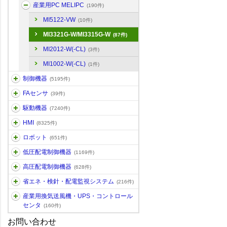
産業用PC MELIPC
(190件)
MI5122-VW
(10件)
MI3321G-W/MI3315G-W
(87件)
MI2012-W(-CL)
(3件)
MI1002-W(-CL)
(1件)
制御機器
(5195件)
FAセンサ
(39件)
駆動機器
(7240件)
HMI
(8325件)
ロボット
(651件)
低圧配電制御機器
(1169件)
高圧配電制御機器
(628件)
省エネ・検針・配電監視システム
(216件)
産業用換気送風機・UPS・コントロール
センタ
(160件)
お問い合わせ