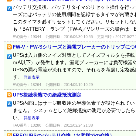
バッテリ交換後、バッテリタイマのリセット操作を行ってく
ーズにはバッテリの使用期間を記録するタイマが内蔵さ
このタイマを必ずリセットしてください。リセットしな
も「BATTERY」ランプ（FW-A／Vシリーズの場合は「Batte
FAQ番号：19344
公開日時：2016/06/30 10:55
更新日時：2017/10/27 1
FW-V・FW-Sシリーズと漏電ブレーカーのトリップにつ
UPSは入力側のノイズ対策としてノイズフィルタを搭載
ｍA以下）が発生します。漏電ブレーカーには負荷機器
UPSの漏れ電流が流れますので、それらを考慮し定格
す。
詳細表示
FAQ番号：18264
公開日時：2014/09/19 10:29
UPS接続状態での絶縁抵抗測定
UPS内部にはサージ吸収用の半導体素子が設けられて
ません。 システムとして絶縁抵抗の測定が必要でしたら
い。
詳細表示
FAQ番号：13286
公開日時：2012/02/24 21:38
FREQUPSのバッテリ交換（お客様での交換）