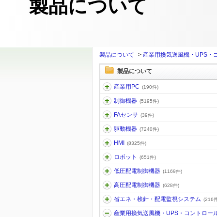
製品について
製品について
>
産業用換気送風機・UPS・
製品について
産業用PC
(190件)
制御機器
(5195件)
FAセンサ
(39件)
駆動機器
(7240件)
HMI
(8325件)
ロボット
(651件)
低圧配電制御機器
(1169件)
高圧配電制御機器
(628件)
省エネ・検針・配電監視システム
(216件
産業用換気送風機・UPS・コントロー