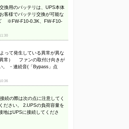
交換用のバッテリは、UPS本体
 お客様でバッテリ交換が可能な
FW-F10-0.3K、FW-F10-
1:30
によって発生している異常が異な
ァン異常） ファンの取付け向きが
・連続音(「Bypass」点
0:36
 接続の際は次の点に注意してく
ください。 2.UPSの負荷容量を
接地はUPSに接続してくださ