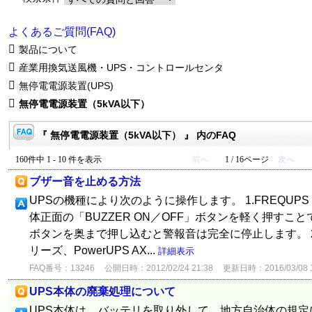
よくあるご質問(FAQ)
製品について
産業用換気送風機・UPS・コントロールセンタ
無停電電源装置(UPS)
無停電電源装置（5kVA以下）
『 無停電電源装置（5kVA以下） 』 内のFAQ
160件中 1 - 10 件を表示
前へ
1 / 16ページ
次へ
ブザー音を止める方法
UPSの機種により次のように操作します。 1.FREQUPS
体正面の「BUZZER ON／OFF」ボタンを軽く押す
ボタンを奥まで押し込むと警報音は完全に停止します。 2．F
リーズ、PowerUPS AX...
詳細表示
FAQ番号：13246
公開日時：2012/02/24 21:38
更新日時：2016/03/08 1
UPS本体の廃棄処理について
UPS本体は、バッテリを取り外して、地方自治体の規