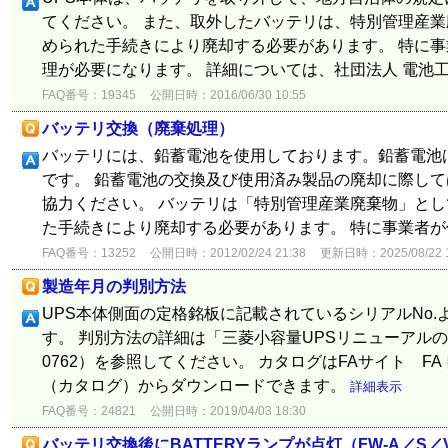
てください。 また、取外したバッテリは、特別管理産
められた手続きにより廃却する必要があります。 特に
理が必要になります。 詳細については、社団法人 電池工業
FAQ番号：19345
公開日時：2016/06/30 10:55
バッテリ交換（廃棄処理）
バッテリには、鉛蓄電池を使用しております。鉛蓄電池
です。 鉛蓄電池の交換及び使用済み製品の廃却に際し
協力ください。 バッテリは「特別管理産業廃棄物」と
た手続きにより廃却する必要があります。 特に事業者が使
FAQ番号：13252
公開日時：2012/02/24 21:38
更新日時：2025/08/22 1
製造年月の判別方法
UPS本体側面の定格銘板に記載されているシリアルNo
す。 判別方法の詳細は「三菱小容量UPSリニューアルの
0762）を参照してください。 カタログはFAサイト F
（カタログ）からダウンロードできます。
詳細表示
FAQ番号：24821
公開日時：2019/04/03 18:30
バッテリ交換後にBATTERYランプが点灯（FW-A／S