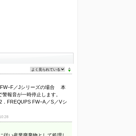
 FW−F／Jシリーズの場合 本
ことで警報音が一時停止します。
REQUPS FW−A／S／Vシ
0:28
定に従い産業廃棄物として処理し