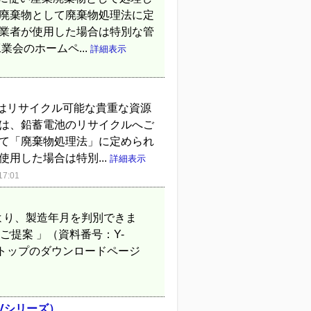
業廃棄物として廃棄物処理法に定
事業者が使用した場合は特別な管
会のホームペ...
詳細表示
はリサイクル可能な貴重な資源
ては、鉛蓄電池のリサイクルへご
して「廃棄物処理法」に定められ
用した場合は特別...
詳細表示
7:01
.より、製造年月を判別できま
ご提案 」（資料番号：Y-
Aトップのダウンロードページ
／Vシリーズ）