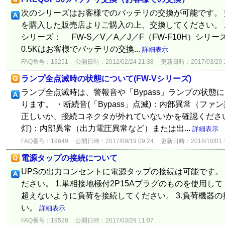
次のシリーズはお客様でのバッテリの交換が可能です。 
を購入した販売店よりご購入の上、交換してください。
シリーズ： FW-S／V／A／J／F（FW-F10H）シリーズ ※
0.5Kはお客様でバッテリの交換...
詳細表示
FAQ番号：13251
公開日時：2012/02/24 21:38
更新日時：2017/03/29 1
ランプ全点滅時の状態について(FW-Vシリーズ)
ランプ全点滅時は、警報音や「Bypass」ランプの状態
ります。 ・断続音(「Bypass」点滅)：内部異常（フ
正しいか、接続コネクタが外れていないかを確認ください。 
灯)：内部異常（出力電圧異常など）または出...
詳細表示
FAQ番号：19649
公開日時：2017/09/19 09:24
更新日時：2018/10/01 1
電源タップの接続について
UPSの出力コンセントに電源タップの接続は可能です。
ださい。 1.単相接地極付2P15Aプラグのものを使用して
超えないように負荷を接続してください。 3.負荷機器の
い。
詳細表示
FAQ番号：19528
公開日時：2017/03/29 11:07