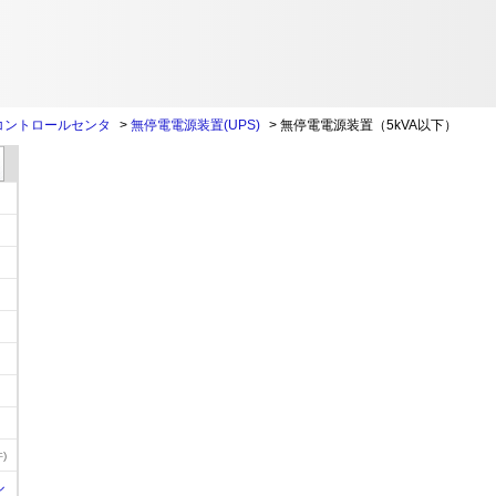
コントロールセンタ
>
無停電電源装置(UPS)
>
無停電電源装置（5kVA以下）
)
ル