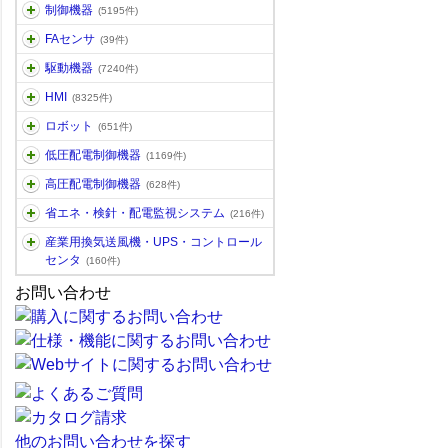
制御機器
(5195件)
FAセンサ
(39件)
駆動機器
(7240件)
HMI
(8325件)
ロボット
(651件)
低圧配電制御機器
(1169件)
高圧配電制御機器
(628件)
省エネ・検針・配電監視システム
(216件)
産業用換気送風機・UPS・コントロール
センタ
(160件)
お問い合わせ
他のお問い合わせを探す