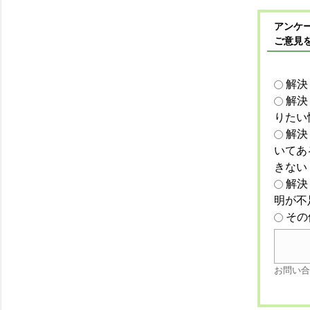
アンケー
ご意見
解決
解決
りたい
解決
いてあ
きない
解決
明が不
その
お問い合