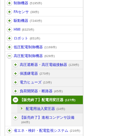
制御機器
(5195件)
FAセンサ
(39件)
駆動機器
(7240件)
HMI
(8325件)
ロボット
(651件)
低圧配電制御機器
(1169件)
高圧配電制御機器
(628件)
高圧遮断器・高圧電磁接触器
(129件)
保護継電器
(270件)
電力ヒューズ
(13件)
負荷開閉器・断路器
(45件)
【販売終了】配電用変圧器
(127件)
配電用油入変圧器
(14件)
【販売終了】進相コンデンサ設備
(44件)
省エネ・検針・配電監視システム
(216件)