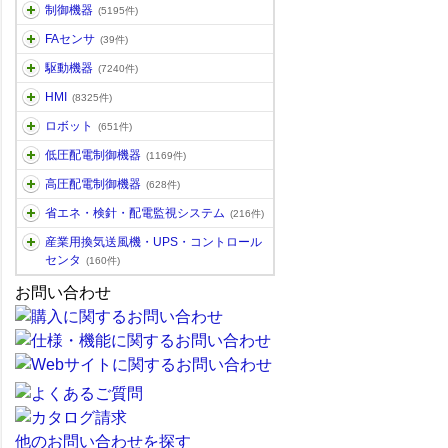
制御機器
(5195件)
FAセンサ
(39件)
駆動機器
(7240件)
HMI
(8325件)
ロボット
(651件)
低圧配電制御機器
(1169件)
高圧配電制御機器
(628件)
省エネ・検針・配電監視システム
(216件)
産業用換気送風機・UPS・コントロール
センタ
(160件)
お問い合わせ
他のお問い合わせを探す