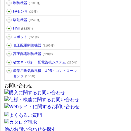
制御機器
(5195件)
FAセンサ
(39件)
駆動機器
(7240件)
HMI
(8325件)
ロボット
(651件)
低圧配電制御機器
(1169件)
高圧配電制御機器
(628件)
省エネ・検針・配電監視システム
(216件)
産業用換気送風機・UPS・コントロール
センタ
(160件)
お問い合わせ
他のお問い合わせを探す