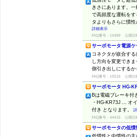
きさにあります。一
で高頻度な運転をす
タよりもさらに慣性
詳細表示
FAQ番号：10489
公開日時：
サーボモータ電源ケ
コネクタが嵌合する
し方向を変更できま
側引き出しにするか
FAQ番号：10518
公開日時：
サーボモータ HG-
Bは電磁ブレーキ付き
・HG-KR73J …
付き となります。
FAQ番号：44416
公開日時：
サーボモータの低慣
低慣性と中慣性の主