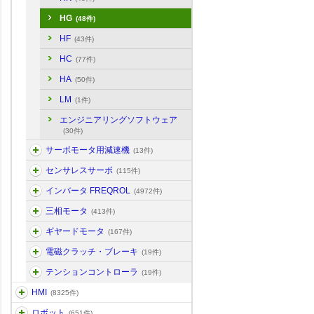
HG
(48件)
HF
(43件)
HC
(77件)
HA
(50件)
LM
(1件)
エンジニアリングソフトウェア
(30件)
サーボモータ用減速機
(13件)
センサレスサーボ
(115件)
インバータ FREQROL
(4972件)
三相モータ
(413件)
ギヤードモータ
(167件)
電磁クラッチ・ブレーキ
(19件)
テンションコントローラ
(19件)
HMI
(8325件)
ロボット
(651件)