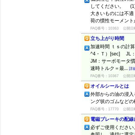
してください。 (
大きいものには不
荷の慣性モーメントが
FAQ番号：10363
公開日時：
立ち上がり時間
加速時間 ｔｓの計
^4・Ｔ）[sec] 
JM：サーボモータ慣性モ
速時トルク＝最...
詳
FAQ番号：10367
公開日時：
オイルシールとは
外部からの油の浸入
ング状のゴムなどの
FAQ番号：17770
公開日時：
電磁ブレーキの配線
必ずご使用ください
参照し、適切に選定