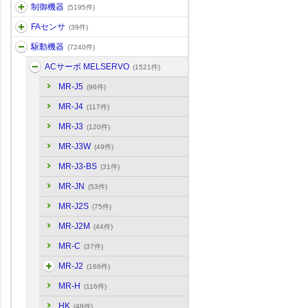
制御機器
(5195件)
FAセンサ
(39件)
駆動機器
(7240件)
ACサーボ MELSERVO
(1521件)
MR-J5
(96件)
MR-J4
(117件)
MR-J3
(120件)
MR-J3W
(49件)
MR-J3-BS
(31件)
MR-JN
(53件)
MR-J2S
(75件)
MR-J2M
(44件)
MR-C
(37件)
MR-J2
(166件)
MR-H
(116件)
HK
(48件)