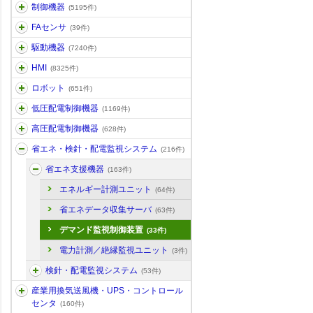
制御機器
(5195件)
FAセンサ
(39件)
駆動機器
(7240件)
HMI
(8325件)
ロボット
(651件)
低圧配電制御機器
(1169件)
高圧配電制御機器
(628件)
省エネ・検針・配電監視システム
(216件)
省エネ支援機器
(163件)
エネルギー計測ユニット
(64件)
省エネデータ収集サーバ
(63件)
デマンド監視制御装置
(33件)
電力計測／絶縁監視ユニット
(3件)
検針・配電監視システム
(53件)
産業用換気送風機・UPS・コントロール
センタ
(160件)