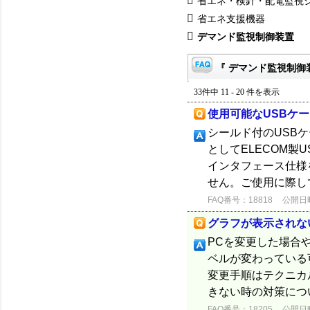
省エネ・検針・配電監視
省エネ支援機器
デマンド監視制御装置
『 デマンド監視制御装
33件中 11 - 20 件を表示
使用可能なUSBケ
シールド付のUSB
としてELECOM製
インタフェース仕様
せん。ご使用に際し
FAQ番号：18818
公開日時：
グラフが表示されない（
PCを変更した場合や
ベルが変わっている可
変更手順はテクニカ
きない時の対策について
FAQ番号：18205
公開日時：