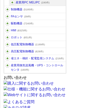
産業用PC MELIPC
(190件)
制御機器
(5195件)
FAセンサ
(39件)
駆動機器
(7240件)
HMI
(8325件)
ロボット
(651件)
低圧配電制御機器
(1169件)
高圧配電制御機器
(628件)
省エネ・検針・配電監視システム
(216件)
産業用換気送風機・UPS・コントロール
センタ
(160件)
お問い合わせ