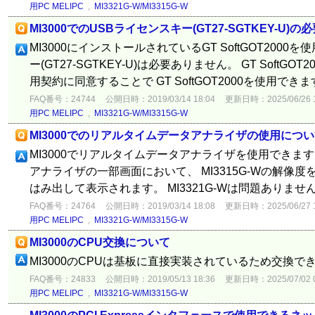
用PC MELIPC
,
MI3321G-W/MI3315G-W
MI3000でのUSBライセンスキー(GT27-SGTKEY-U)
MI3000にインストールされているGT SoftGOT2000
ー(GT27-SGTKEY-U)は必要ありません。 GT SoftG
用契約に同意することで GT SoftGOT2000を使用でき
FAQ番号：24744
公開日時：2019/03/14 18:04
更新日時：2025/06/26 1
用PC MELIPC
,
MI3321G-W/MI3315G-W
MI3000でのリアルタイムデータアナライザの使用につい
MI3000でリアルタイムデータアナライザを使用できま
アナライザの一部画面において、 MI3315G-Wの解像
はみ出して表示されます。 MI3321G-Wは問題ありませ
FAQ番号：24764
公開日時：2019/03/14 18:08
更新日時：2025/06/27 1
用PC MELIPC
,
MI3321G-W/MI3315G-W
MI3000のCPU交換について
MI3000のCPUは基板に直接実装されているため交換で
FAQ番号：24833
公開日時：2019/05/13 18:36
更新日時：2025/07/02 0
用PC MELIPC
,
MI3321G-W/MI3315G-W