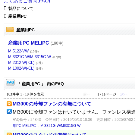
よくあるご質問(FAQ)
製品について
産業用PC
産業用PC
産業用PC MELIPC
(190件)
MI5122-VW
(10件)
MI3321G-W/MI3315G-W
(87件)
MI2012-W(-CL)
(3件)
MI1002-W(-CL)
(1件)
『 産業用PC 』 内のFAQ
103件中 1 - 10 件を表示
前へ
1 / 11ページ
次へ
MI3000の冷却ファンの有無について
MI3000に冷却ファンは付いていません。 ファンレス
FAQ番号：24843
公開日時：2019/05/13 18:36
更新日時：2025/07/02 1
用PC MELIPC
,
MI3321G-W/MI3315G-W