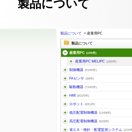
製品について
製品について
>
産業用PC
製品について
産業用PC
(190件)
産業用PC MELIPC
(190件)
制御機器
(5195件)
FAセンサ
(39件)
駆動機器
(7240件)
HMI
(8325件)
ロボット
(651件)
低圧配電制御機器
(1169件)
高圧配電制御機器
(628件)
省エネ・検針・配電監視システム
(216件