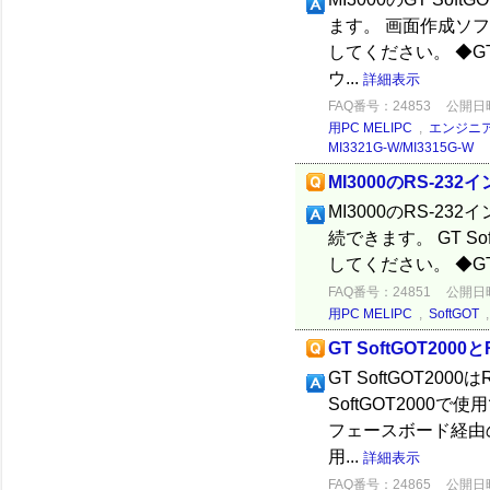
ます。 画面作成ソフ
してください。 ◆GT De
ウ...
詳細表示
FAQ番号：24853
公開日時：
用PC MELIPC
,
エンジニ
MI3321G-W/MI3315G-W
MI3000のRS-232
MI3000のRS-23
続できます。 GT S
してください。 ◆GT Sof
FAQ番号：24851
公開日時：
用PC MELIPC
,
SoftGOT
GT SoftGOT200
GT SoftGOT20
SoftGOT2000で
フェースボード経由の接
用...
詳細表示
FAQ番号：24865
公開日時：