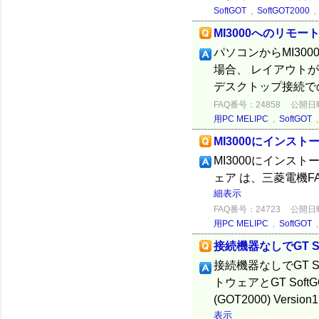
SoftGOT
,
SoftGOT2000
MI3000へのリモー
パソコンからMI300
場合、 レイアウト
デスクトップ接続での
FAQ番号：24858
公開日時：
用PC MELIPC
,
SoftGOT
MI3000にインスト
MI3000にインスト
ェア は、三菱電機
細表示
FAQ番号：24723
公開日時：
用PC MELIPC
,
SoftGOT
接続機器なしでGT S
接続機器なしでGT S
トウェアとGT Soft
(GOT2000) Ver
表示