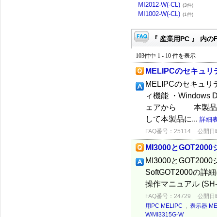
MI2012-W(-CL)
(3件)
MI1002-W(-CL)
(1件)
『 産業用PC 』 内の
103件中 1 - 10 件を表示
MELIPCのセキュ
MELIPCのセキュリ
ィ機能 ・Window
ェアから 本製品を保護
して本製品に...
詳細
FAQ番号：25114
公開日時：
MI3000とGOT2
MI3000とGOT2
SoftGOT2000の詳
操作マニュアル (SH-0
FAQ番号：24729
公開日時：
用PC MELIPC
,
表示器 ME
W/MI3315G-W