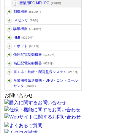
産業用PC MELIPC
(190件)
制御機器
(5195件)
FAセンサ
(39件)
駆動機器
(7240件)
HMI
(8325件)
ロボット
(651件)
低圧配電制御機器
(1169件)
高圧配電制御機器
(628件)
省エネ・検針・配電監視システム
(216件)
産業用換気送風機・UPS・コントロール
センタ
(160件)
お問い合わせ