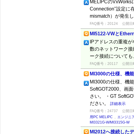
MELIPCのVxWor
Connection"設定
mismatch）が発生し
FAQ番号：20124
公開日時：
MI5122-VWとEt
IPアドレスの重複
数のネットワーク接続
ーク接続についても
FAQ番号：20117
公開日時：
MI3000の仕様、
MI3000の仕様、
SoftGOT2000
さい。 ・GT Sof
ださい。
詳細表示
FAQ番号：24737
公開日時：
用PC MELIPC
,
エンジニ
MI3321G-W/MI3315G-W
MI2012へ接続し