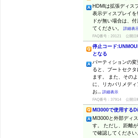
HDMIは拡張ディス
表示ディスプレイを切
ドが無い場合は、付属
てください。
詳細表
FAQ番号：20121
公開日時：
停止コード:UNMOU
となる
パーティションの変
ると、ブートセクタ
ます。 また、その
に、リカバリメディ
お...
詳細表示
FAQ番号：37914
公開日時：
MI3000で使用するD
MI3000と外部ディ
す。 ただし、距離
で確認してください