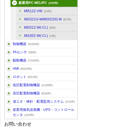
産業用PC MELIPC
(190件)
MI5122-VW
(10件)
MI3321G-W/MI3315G-W
(87件)
MI2012-W(-CL)
(3件)
MI1002-W(-CL)
(1件)
制御機器
(5195件)
FAセンサ
(39件)
駆動機器
(7240件)
HMI
(8325件)
ロボット
(651件)
低圧配電制御機器
(1169件)
高圧配電制御機器
(628件)
省エネ・検針・配電監視システム
(216件)
産業用換気送風機・UPS・コントロール
センタ
(160件)
お問い合わせ