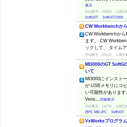
表示
FAQ番号：24864
公開日時：
SoftGOT
,
SoftGOT2000
CW Workbenc
CW Workben
ます。 CW Workben
ックして、 タイム
FAQ番号：20125
公開日時：
MI3000のGT S
いて
MI3000にインスト
が USBメモリにコピ
い可能性があります。 G
Versi...
詳細表示
FAQ番号：24750
公開日時：
用PC MELIPC
,
SoftGOT
VxWorksプロ