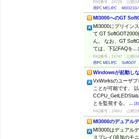
FAQ番号：24726
公開日時：
用PC MELIPC
,
MI3321G-
MI3000へのGT S
MI3000にプリイン
て GT SoftGO
ん。 なお、GT So
ては、下記FAQを...
FAQ番号：24747
公開日時：
用PC MELIPC
,
SoftGOT
Windowsが起動
VxWorksのユー
ことが可能です。 以
CCPU_GetLEDS
とを監視する。 ...
詳
FAQ番号：20801
公開日時：
MI3000のデュア
MI3000はデュアルデ
スプレイ(追加のモ