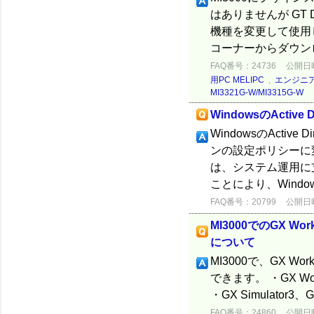
はありませんが GT D
機種を変更して使用
コーナーからダウンロ
FAQ番号：24736
公開日時：
用PC MELIPC
,
エンジニ
MI3321G-W/MI3315G-W
WindowsのActi
WindowsのActi
ンの設定ポリシーに
は、システム運用に
ことにより、Windows 
FAQ番号：20799
公開日時：
MI3000でのGX Wo
について
MI3000で、GX Wo
できます。 ・GX 
・GX Simulator
FAQ番号：24860
公開日時：