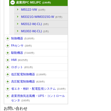
産業用PC MELIPC
(190件)
MI5122-VW
(10件)
MI3321G-W/MI3315G-W
(87件)
MI2012-W(-CL)
(3件)
MI1002-W(-CL)
(1件)
制御機器
(5195件)
FAセンサ
(39件)
駆動機器
(7240件)
HMI
(8325件)
ロボット
(651件)
低圧配電制御機器
(1169件)
高圧配電制御機器
(628件)
省エネ・検針・配電監視システム
(216件)
産業用換気送風機・UPS・コントロール
センタ
(160件)
お問い合わせ