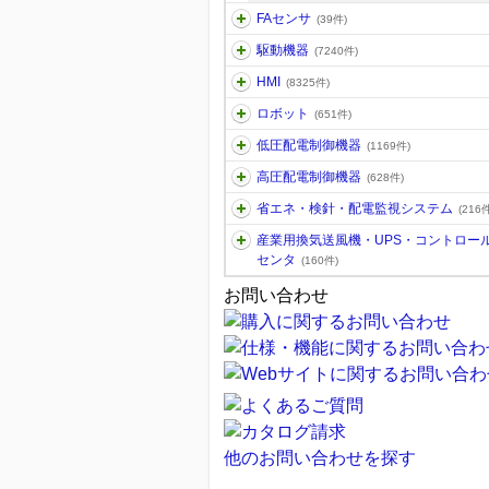
FAセンサ
(39件)
駆動機器
(7240件)
HMI
(8325件)
ロボット
(651件)
低圧配電制御機器
(1169件)
高圧配電制御機器
(628件)
省エネ・検針・配電監視システム
(216件
産業用換気送風機・UPS・コントロー
センタ
(160件)
お問い合わせ
他のお問い合わせを探す