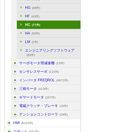
HG
(48件)
HF
(43件)
HC
(77件)
HA
(50件)
LM
(1件)
エンジニアリングソフトウェア
(30件)
サーボモータ用減速機
(13件)
センサレスサーボ
(115件)
インバータ FREQROL
(4972件)
三相モータ
(413件)
ギヤードモータ
(167件)
電磁クラッチ・ブレーキ
(19件)
テンションコントローラ
(19件)
HMI
(8325件)
ロボット
(651件)