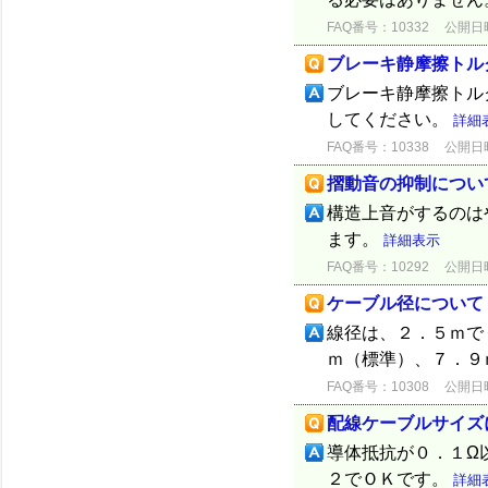
FAQ番号：10332
公開日時：
ブレーキ静摩擦トル
ブレーキ静摩擦トル
してください。
詳細
FAQ番号：10338
公開日時：
摺動音の抑制につい
構造上音がするのは
ます。
詳細表示
FAQ番号：10292
公開日時：
ケーブル径について
線径は、２．５ｍで
ｍ（標準）、７．９
FAQ番号：10308
公開日時：
配線ケーブルサイズ
導体抵抗が０．１Ω
２でＯＫです。
詳細