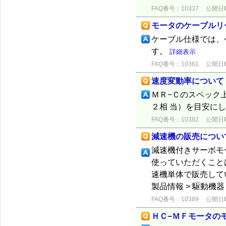
FAQ番号：10337
公開日時：
モータのケーブルリ
ケーブル仕様では、
す。
詳細表示
FAQ番号：10361
公開日時：
速度変動率について
ＭＲ−Ｃのスペック
２相 当）を目安に
FAQ番号：10382
公開日時：
減速機の販売につい
減速機付きサーボモ
使っていただくこと
速機単体で販売してい
製品情報 > 駆動機
FAQ番号：10389
公開日時：
ＨＣ−ＭＦモータの