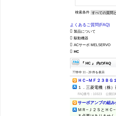
検索条件
よくあるご質問(FAQ)
製品について
駆動機器
ACサーボ MELSERVO
HC
『 HC 』 内のFAQ
77件中 11 - 20 件を表示
ＨＣ−ＭＦ２３ＢＧ
１．三菱電機（株）
FAQ番号：10323
公開日時：
サーボアンプの組み
ＭＲ−Ｊ２ＳとＨＣ
る必要はありません