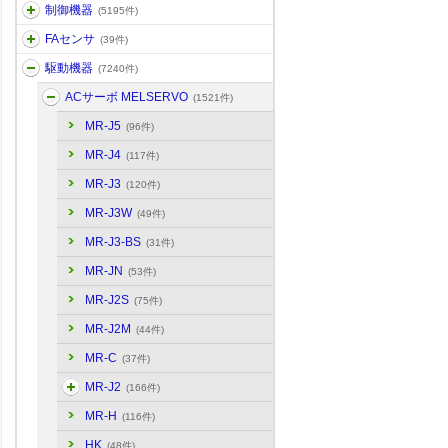
制御機器
(5195件)
FAセンサ
(39件)
駆動機器
(7240件)
ACサーボ MELSERVO
(1521件)
MR-J5
(96件)
MR-J4
(117件)
MR-J3
(120件)
MR-J3W
(49件)
MR-J3-BS
(31件)
MR-JN
(53件)
MR-J2S
(75件)
MR-J2M
(44件)
MR-C
(37件)
MR-J2
(166件)
MR-H
(116件)
HK
(48件)