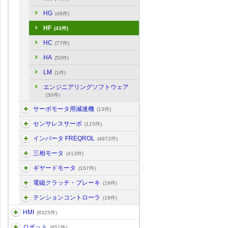
HG
(48件)
HF
(43件)
HC
(77件)
HA
(50件)
LM
(1件)
エンジニアリングソフトウェア
(30件)
サーボモータ用減速機
(13件)
センサレスサーボ
(115件)
インバータ FREQROL
(4972件)
三相モータ
(413件)
ギヤードモータ
(167件)
電磁クラッチ・ブレーキ
(19件)
テンションコントローラ
(19件)
HMI
(8325件)
ロボット
(651件)