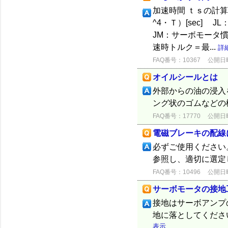
加速時間 ｔｓの計
^4・Ｔ）[sec] 
JM：サーボモータ慣性モ
速時トルク＝最...
詳
FAQ番号：10367
公開日時：
オイルシールとは
外部からの油の浸入
ング状のゴムなどの
FAQ番号：17770
公開日時：
電磁ブレーキの配線
必ずご使用ください
参照し、適切に選定
FAQ番号：10496
公開日時：
サーボモータの接地
接地はサーボアンプの
地に落としてください
表示