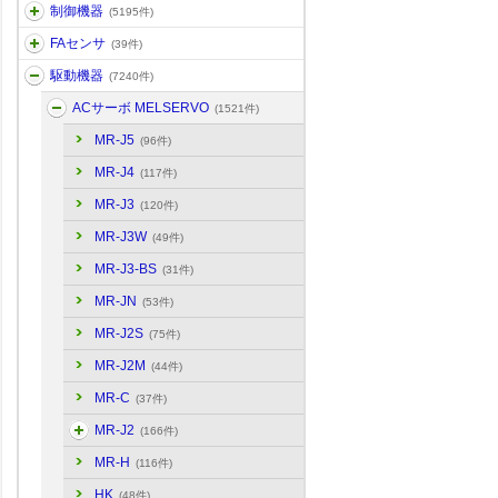
制御機器
(5195件)
FAセンサ
(39件)
駆動機器
(7240件)
ACサーボ MELSERVO
(1521件)
MR-J5
(96件)
MR-J4
(117件)
MR-J3
(120件)
MR-J3W
(49件)
MR-J3-BS
(31件)
MR-JN
(53件)
MR-J2S
(75件)
MR-J2M
(44件)
MR-C
(37件)
MR-J2
(166件)
MR-H
(116件)
HK
(48件)