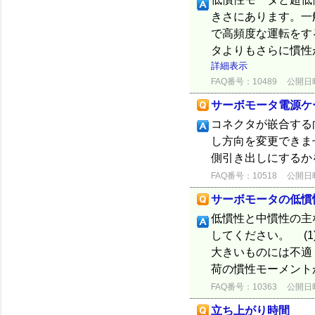
きさにあります。一
で高頻度な運転をす
タよりもさらに慣性
詳細表示
FAQ番号：10489
公開日時：
サーボモータ電源ケ
コネクタが嵌合する
し方向を変更できま
側引き出しにするか
FAQ番号：10518
公開日時：
サーボモータの低慣
低慣性と中慣性の主
してください。 (
大きいものには不
荷の慣性モーメントが
FAQ番号：10363
公開日時：
立ち上がり時間