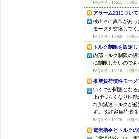
FAQ番号：10511
公開日時：
アラーム21について
検出器に異常があっ
モータを交換してく
FAQ番号：10958
公開日時：
トルク制限を設定し
内部トルク制限の設定
に制限したいのであ
FAQ番号：10419
公開日時：
推奨負荷慣性モーメ
いくつか問題となる
上げづらくなり性能
な加減速トルクが必
す。 3.許容負荷慣
FAQ番号：10276
公開日時：
電流指令とトルクの
「電流指令」は、電