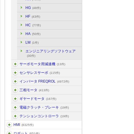
HG
(48件)
HF
(43件)
HC
(77件)
HA
(50件)
LM
(1件)
エンジニアリングソフトウェア
(30件)
サーボモータ用減速機
(13件)
センサレスサーボ
(115件)
インバータ FREQROL
(4972件)
三相モータ
(413件)
ギヤードモータ
(167件)
電磁クラッチ・ブレーキ
(19件)
テンションコントローラ
(19件)
HMI
(8325件)
ロボット
(651件)