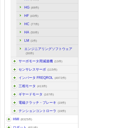
HG
(48件)
HF
(43件)
HC
(77件)
HA
(50件)
LM
(1件)
エンジニアリングソフトウェア
(30件)
サーボモータ用減速機
(13件)
センサレスサーボ
(115件)
インバータ FREQROL
(4972件)
三相モータ
(413件)
ギヤードモータ
(167件)
電磁クラッチ・ブレーキ
(19件)
テンションコントローラ
(19件)
HMI
(8325件)
ロボット
(651件)