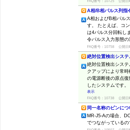
FAQ番号：10725
公開日時：
A相/B相パルス列
A相およびB相パル
す。 たとえば、コン
は4パルス分回転し
令パルス入力形態の選択は
FAQ番号：10758
公開日時：
絶対位置検出システ
絶対位置検出システ
クアップにより常時
の電源断後の原点復
したシステムです。
表示
FAQ番号：10738
公開日時：
同一名称のピンにつ
MR-J5-Aの場合
でつながっているの