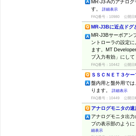
MR-J3-Aのアナロ
す。
詳細表示
FAQ番号：10980
公開日時：
MR-J3Bに近点ド
MR-J3Bサーボ
ントローラの設定によ
ます。MT Deve
プ入力有効」にして
FAQ番号：10442
公開日時：
ＳＳＣＮＥＴ３ケー
盤内用と盤外用では
ります。
詳細表示
FAQ番号：10449
公開日時：
アナログモニタの速
アナログモニタ出力の
プの表示部のように
細表示