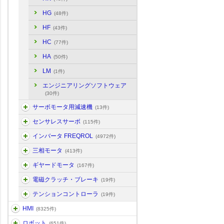
HG
(48件)
HF
(43件)
HC
(77件)
HA
(50件)
LM
(1件)
エンジニアリングソフトウェア
(30件)
サーボモータ用減速機
(13件)
センサレスサーボ
(115件)
インバータ FREQROL
(4972件)
三相モータ
(413件)
ギヤードモータ
(167件)
電磁クラッチ・ブレーキ
(19件)
テンションコントローラ
(19件)
HMI
(8325件)
ロボット
(651件)