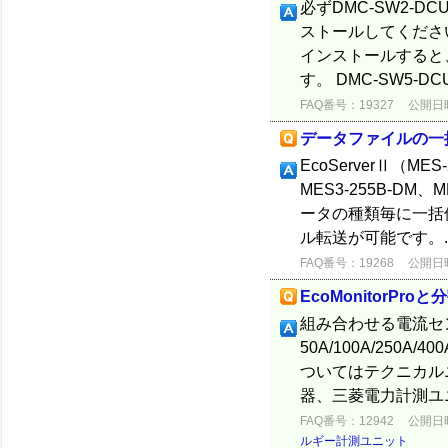
必ずDMC-SW2-
ストールしてください。
インストールすると、
す。 DMC-SW5-DC
FAQ番号：19327
公開日時：
データファイルの一括保
EcoServerⅡ（MES
MES3-255B-D
ータの種類毎に一括
ル転送が可能です。..
FAQ番号：19268
公開日時：
EcoMonitorP
組み合わせる電流セ
50A/100A/250
ついてはテクニカル
器、三菱電力計測ユニ
FAQ番号：12942
公開日時：
ルギー計測ユニット