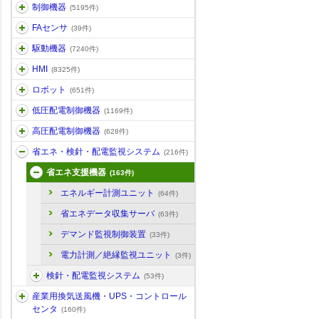
制御機器
(5195件)
FAセンサ
(39件)
駆動機器
(7240件)
HMI
(8325件)
ロボット
(651件)
低圧配電制御機器
(1169件)
高圧配電制御機器
(628件)
省エネ・検針・配電監視システム
(216件)
省エネ支援機器
(163件)
エネルギー計測ユニット
(64件)
省エネデータ収集サーバ
(63件)
デマンド監視制御装置
(33件)
電力計測／絶縁監視ユニット
(3件)
検針・配電監視システム
(53件)
産業用換気送風機・UPS・コントロール
センタ
(160件)