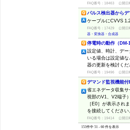
FAQ番号：18463
公開日時：
パルス検出器からデ
ケーブルにCVVS 1.
FAQ番号：17429
公開日時：
器・変換器・合成器
停電時の動作（DM-10
設定値、時計、デー
いる場合は設定値な
器の更新を検討くだ
FAQ番号：19496
公開日時：
デマンド監視機能付Ec
省エネデータ収集サ
視部のV1、V2端
［E0］が表示され
を接続してください。
FAQ番号：19414
公開日時：
153件中 51 - 60 件を表示