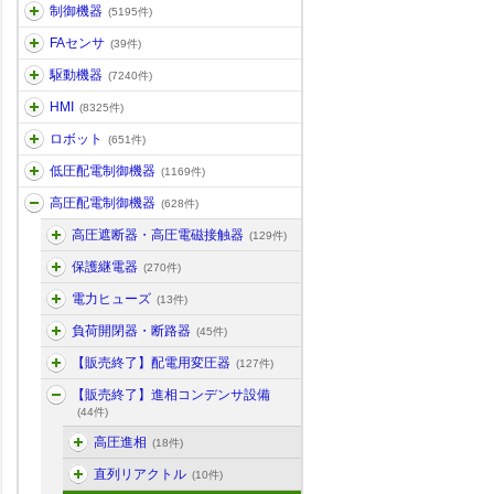
制御機器
(5195件)
FAセンサ
(39件)
駆動機器
(7240件)
HMI
(8325件)
ロボット
(651件)
低圧配電制御機器
(1169件)
高圧配電制御機器
(628件)
高圧遮断器・高圧電磁接触器
(129件)
保護継電器
(270件)
電力ヒューズ
(13件)
負荷開閉器・断路器
(45件)
【販売終了】配電用変圧器
(127件)
【販売終了】進相コンデンサ設備
(44件)
高圧進相
(18件)
直列リアクトル
(10件)