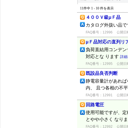
11件中 1 - 10 件を表示
４００Ｖ級μＦ品
カタログ外扱い品で
FAQ番号：12996
公開日時：
μＦ品対応の直列リ
負荷直結用コンデン
対応とな ります
詳細
FAQ番号：12995
公開日時：
既設品良否判断
静電容量計があれば
内、 且つ各相の不
FAQ番号：12991
公開日時：
回路電圧
使用可能ですが、定格
とやや小さく なり
FAQ番号：12992
公開日時：