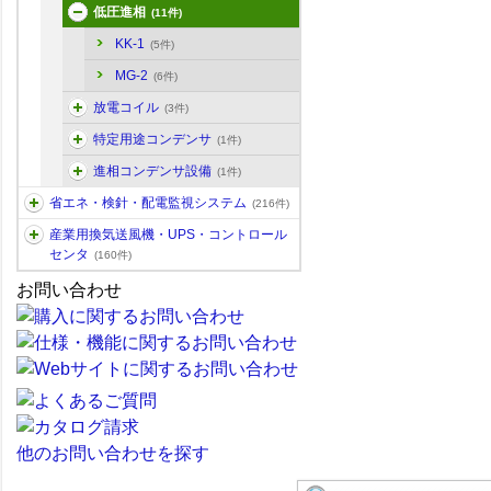
低圧進相
(11件)
KK-1
(5件)
MG-2
(6件)
放電コイル
(3件)
特定用途コンデンサ
(1件)
進相コンデンサ設備
(1件)
省エネ・検針・配電監視システム
(216件)
産業用換気送風機・UPS・コントロール
センタ
(160件)
お問い合わせ
他のお問い合わせを探す