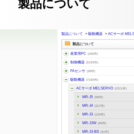
製品について
製品について
>
駆動機器
>
ACサーボ MEL
製品について
産業用PC
(190件)
制御機器
(5195件)
FAセンサ
(39件)
駆動機器
(7240件)
ACサーボ MELSERVO
(1521件)
MR-J5
(96件)
MR-J4
(117件)
MR-J3
(120件)
MR-J3W
(49件)
MR-J3-BS
(31件)