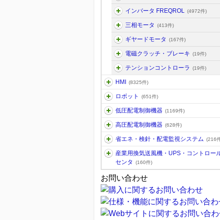
インバータ FREQROL
(4972件)
三相モータ
(413件)
ギヤードモータ
(167件)
電磁クラッチ・ブレーキ
(19件)
テンションコントローラ
(19件)
HMI
(8325件)
ロボット
(651件)
低圧配電制御機器
(1169件)
高圧配電制御機器
(628件)
省エネ・検針・配電監視システム
(216件
産業用換気送風機・UPS・コントロー
センタ
(160件)
お問い合わせ