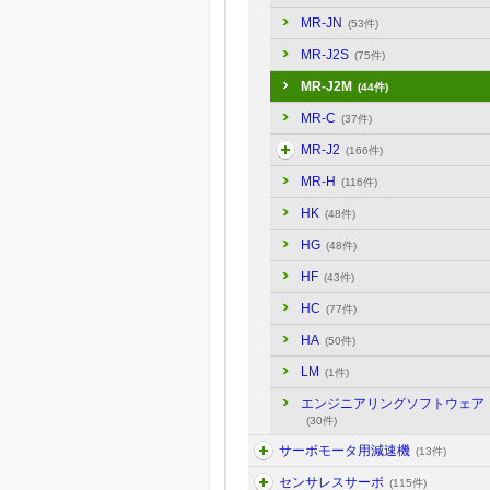
MR-JN
(53件)
MR-J2S
(75件)
MR-J2M
(44件)
MR-C
(37件)
MR-J2
(166件)
MR-H
(116件)
HK
(48件)
HG
(48件)
HF
(43件)
HC
(77件)
HA
(50件)
LM
(1件)
エンジニアリングソフトウェア
(30件)
サーボモータ用減速機
(13件)
センサレスサーボ
(115件)