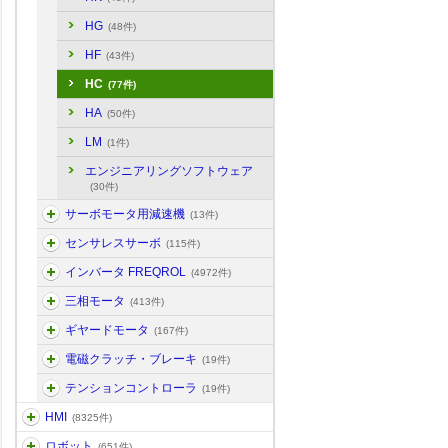
HG
(48件)
HF
(43件)
HC
(77件)
HA
(50件)
LM
(1件)
エンジニアリングソフトウェア
(30件)
サーボモータ用減速機
(13件)
センサレスサーボ
(115件)
インバータ FREQROL
(4972件)
三相モータ
(413件)
ギヤードモータ
(167件)
電磁クラッチ・ブレーキ
(19件)
テンションコントローラ
(19件)
HMI
(8325件)
ロボット
(651件)