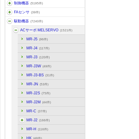
制御機器
(5195件)
FAセンサ
(39件)
駆動機器
(7240件)
ACサーボ MELSERVO
(1521件)
MR-J5
(96件)
MR-J4
(117件)
MR-J3
(120件)
MR-J3W
(49件)
MR-J3-BS
(31件)
MR-JN
(53件)
MR-J2S
(75件)
MR-J2M
(44件)
MR-C
(37件)
MR-J2
(166件)
MR-H
(116件)
HK
(48件)