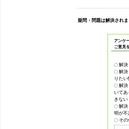
疑問・問題は解決されま
アンケー
ご意見
解決
解決
りたい
解決
いてあ
きない
解決
明が不
その