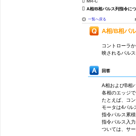
MR-C
A相/B相パルス列指令につい
一覧へ戻る
A相/B相
コントローラか
映されるパルス
回答
A相およびB相
各相のエッジで
たとえば、コン
モータは4パル
指令パルス累積
指令パルス入力形
ついては、サー