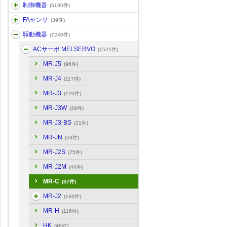
制御機器
(5195件)
FAセンサ
(39件)
駆動機器
(7240件)
ACサーボ MELSERVO
(1521件)
MR-J5
(96件)
MR-J4
(117件)
MR-J3
(120件)
MR-J3W
(49件)
MR-J3-BS
(31件)
MR-JN
(53件)
MR-J2S
(75件)
MR-J2M
(44件)
MR-C
(37件)
MR-J2
(166件)
MR-H
(116件)
HK
(48件)