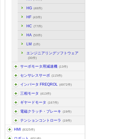
HG
(48件)
HF
(43件)
HC
(77件)
HA
(50件)
LM
(1件)
エンジニアリングソフトウェア
(30件)
サーボモータ用減速機
(13件)
センサレスサーボ
(115件)
インバータ FREQROL
(4972件)
三相モータ
(413件)
ギヤードモータ
(167件)
電磁クラッチ・ブレーキ
(19件)
テンションコントローラ
(19件)
HMI
(8325件)
ロボット
(651件)