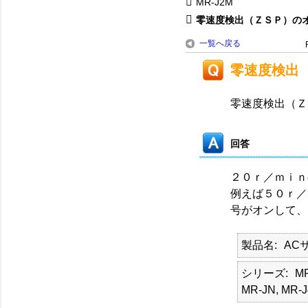
MR-J2M
零速度検出（ＺＳＰ）のオン
一覧へ戻る
零速度検出
零速度検出（Ｚ
回答
２０ｒ／ｍｉ
例えば５０ｒ／
号がオンして、
製品名
AC
シリーズ
MR
MR-JN, MR-J