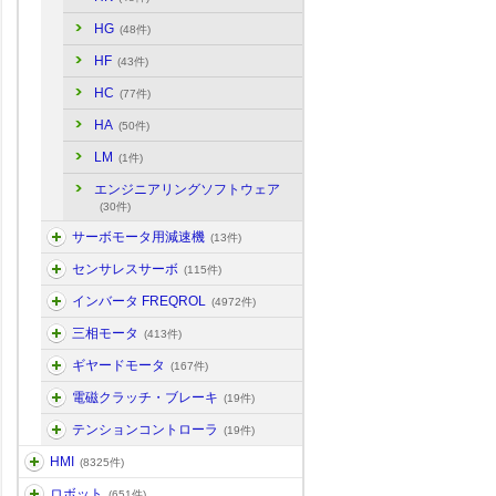
HG
(48件)
HF
(43件)
HC
(77件)
HA
(50件)
LM
(1件)
エンジニアリングソフトウェア
(30件)
サーボモータ用減速機
(13件)
センサレスサーボ
(115件)
インバータ FREQROL
(4972件)
三相モータ
(413件)
ギヤードモータ
(167件)
電磁クラッチ・ブレーキ
(19件)
テンションコントローラ
(19件)
HMI
(8325件)
ロボット
(651件)