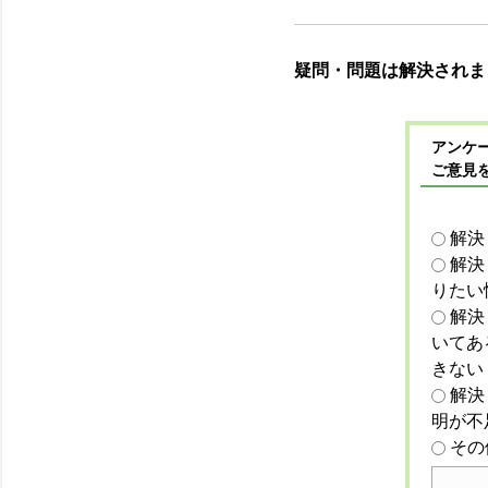
疑問・問題は解決されま
アンケー
ご意見
解決
解決
りたい
解決
いてあ
きない
解決
明が不
その