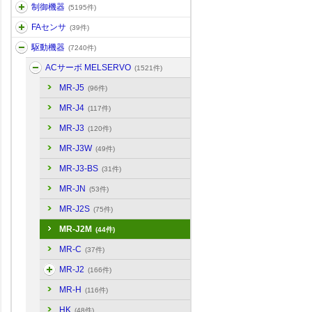
制御機器
(5195件)
FAセンサ
(39件)
駆動機器
(7240件)
ACサーボ MELSERVO
(1521件)
MR-J5
(96件)
MR-J4
(117件)
MR-J3
(120件)
MR-J3W
(49件)
MR-J3-BS
(31件)
MR-JN
(53件)
MR-J2S
(75件)
MR-J2M
(44件)
MR-C
(37件)
MR-J2
(166件)
MR-H
(116件)
HK
(48件)