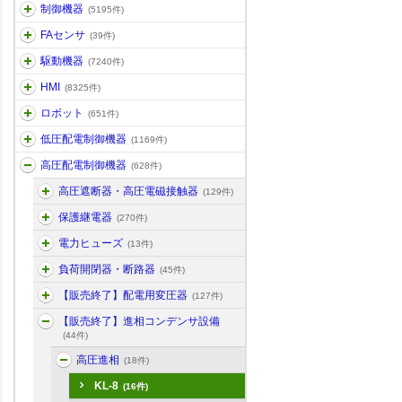
制御機器
(5195件)
FAセンサ
(39件)
駆動機器
(7240件)
HMI
(8325件)
ロボット
(651件)
低圧配電制御機器
(1169件)
高圧配電制御機器
(628件)
高圧遮断器・高圧電磁接触器
(129件)
保護継電器
(270件)
電力ヒューズ
(13件)
負荷開閉器・断路器
(45件)
【販売終了】配電用変圧器
(127件)
【販売終了】進相コンデンサ設備
(44件)
高圧進相
(18件)
KL-8
(16件)