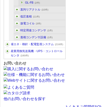
GL-FB
(2件)
直列リアクトル
(10件)
低圧進相
(11件)
放電コイル
(3件)
特定用途コンデンサ
(1件)
進相コンデンサ設備
(1件)
省エネ・検針・配電監視システム
(216件)
産業用換気送風機・UPS・コントロール
センタ
(160件)
お問い合わせ
他のお問い合わせを探す
よくあるご質問(FAQ)