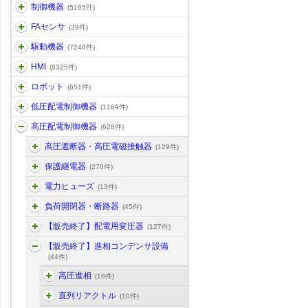
制御機器
(5195件)
FAセンサ
(39件)
駆動機器
(7240件)
HMI
(8325件)
ロボット
(651件)
低圧配電制御機器
(1169件)
高圧配電制御機器
(628件)
高圧遮断器・高圧電磁接触器
(129件)
保護継電器
(270件)
電力ヒューズ
(13件)
負荷開閉器・断路器
(45件)
【販売終了】配電用変圧器
(127件)
【販売終了】進相コンデンサ設備
(44件)
高圧進相
(18件)
直列リアクトル
(10件)