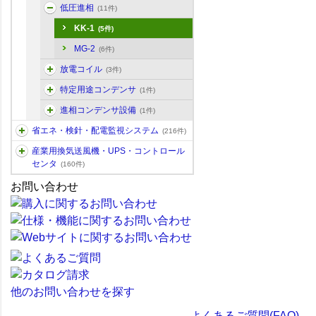
低圧進相
(11件)
KK-1
(5件)
MG-2
(6件)
放電コイル
(3件)
特定用途コンデンサ
(1件)
進相コンデンサ設備
(1件)
省エネ・検針・配電監視システム
(216件)
産業用換気送風機・UPS・コントロール
センタ
(160件)
お問い合わせ
他のお問い合わせを探す
よくあるご質問(FAQ)