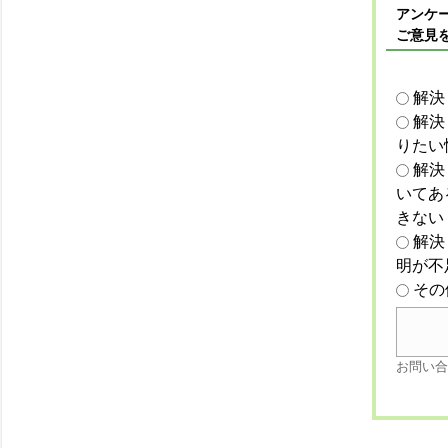
アンケー
ご意見
解決
解決
りたい
解決
いてあ
きない
解決
明が不
その
お問い合