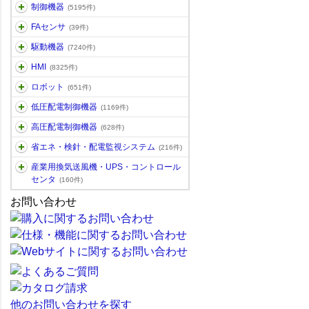
制御機器
(5195件)
FAセンサ
(39件)
駆動機器
(7240件)
HMI
(8325件)
ロボット
(651件)
低圧配電制御機器
(1169件)
高圧配電制御機器
(628件)
省エネ・検針・配電監視システム
(216件)
産業用換気送風機・UPS・コントロール
センタ
(160件)
お問い合わせ
他のお問い合わせを探す