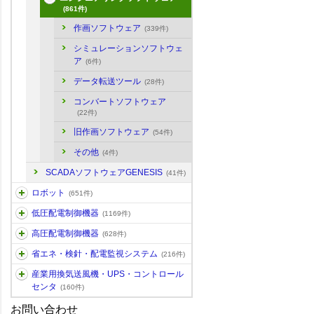
(861件)
作画ソフトウェア
(339件)
シミュレーションソフトウェ
ア
(6件)
データ転送ツール
(28件)
コンバートソフトウェア
(22件)
旧作画ソフトウェア
(54件)
その他
(4件)
SCADAソフトウェアGENESIS
(41件)
ロボット
(651件)
低圧配電制御機器
(1169件)
高圧配電制御機器
(628件)
省エネ・検針・配電監視システム
(216件)
産業用換気送風機・UPS・コントロール
センタ
(160件)
お問い合わせ