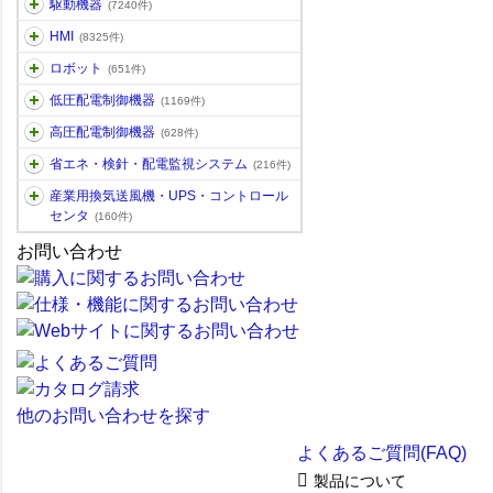
駆動機器
(7240件)
HMI
(8325件)
ロボット
(651件)
低圧配電制御機器
(1169件)
高圧配電制御機器
(628件)
省エネ・検針・配電監視システム
(216件)
産業用換気送風機・UPS・コントロール
センタ
(160件)
お問い合わせ
他のお問い合わせを探す
よくあるご質問(FAQ)
製品について