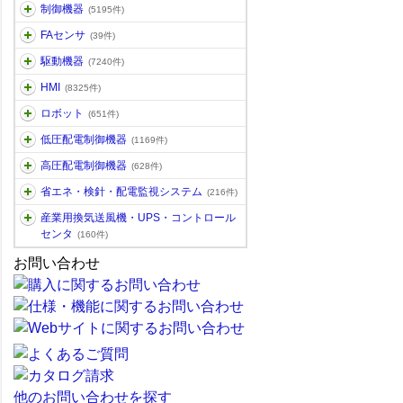
制御機器
(5195件)
FAセンサ
(39件)
駆動機器
(7240件)
HMI
(8325件)
ロボット
(651件)
低圧配電制御機器
(1169件)
高圧配電制御機器
(628件)
省エネ・検針・配電監視システム
(216件)
産業用換気送風機・UPS・コントロール
センタ
(160件)
お問い合わせ
他のお問い合わせを探す