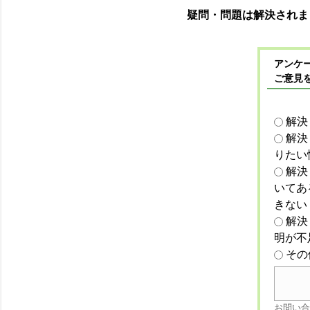
疑問・問題は解決されま
アンケー
ご意見
解決
解決
りたい
解決
いてあ
きない
解決
明が不
その
お問い合