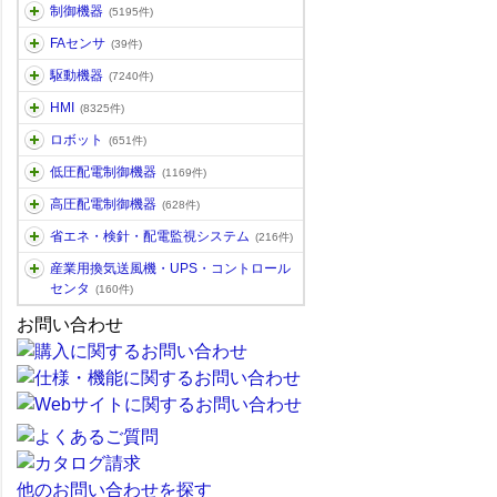
制御機器
(5195件)
FAセンサ
(39件)
駆動機器
(7240件)
HMI
(8325件)
ロボット
(651件)
低圧配電制御機器
(1169件)
高圧配電制御機器
(628件)
省エネ・検針・配電監視システム
(216件)
産業用換気送風機・UPS・コントロール
センタ
(160件)
お問い合わせ
他のお問い合わせを探す