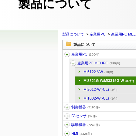
製品について
製品について
>
産業用PC
>
産業用PC MEL
製品について
産業用PC
(190件)
産業用PC MELIPC
(190件)
MI5122-VW
(10件)
MI3321G-W/MI3315G-W
(87件)
MI2012-W(-CL)
(3件)
MI1002-W(-CL)
(1件)
制御機器
(5195件)
FAセンサ
(39件)
駆動機器
(7240件)
HMI
(8325件)