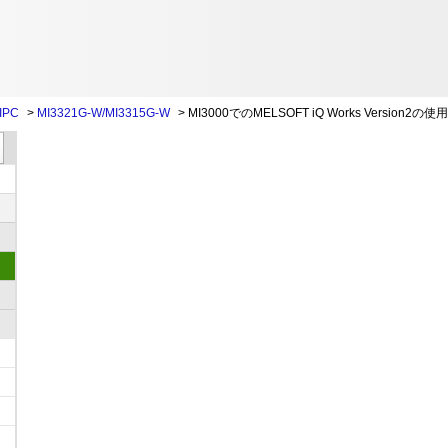
IPC
>
MI3321G-W/MI3315G-W
>
MI3000でのMELSOFT iQ Works Version2