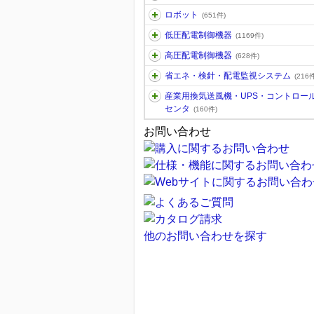
ロボット
(651件)
低圧配電制御機器
(1169件)
高圧配電制御機器
(628件)
省エネ・検針・配電監視システム
(216件
産業用換気送風機・UPS・コントロー
センタ
(160件)
お問い合わせ
他のお問い合わせを探す