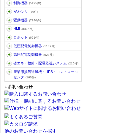
制御機器
(5195件)
FAセンサ
(39件)
駆動機器
(7240件)
HMI
(8325件)
ロボット
(651件)
低圧配電制御機器
(1169件)
高圧配電制御機器
(628件)
省エネ・検針・配電監視システム
(216件)
産業用換気送風機・UPS・コントロール
センタ
(160件)
お問い合わせ
他のお問い合わせを探す