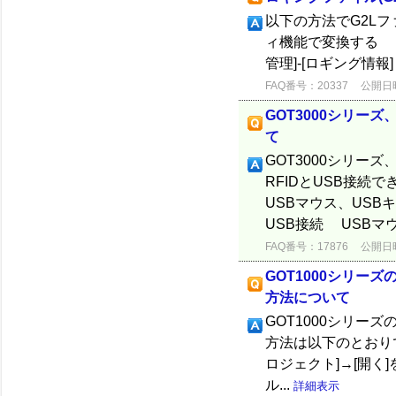
以下の方法でG2Lフ
ィ機能で変換する GT2
管理]-[ロギング情報] 2
FAQ番号：20337
公開日時：
GOT3000シリー
て
GOT3000シリー
RFIDとUSB接続
USBマウス、USB
USB接続 USBマウ
FAQ番号：17876
公開日時：
GOT1000シリー
方法について
GOT1000シリー
方法は以下のとおりです。 ◆
ロジェクト]→[開く
ル...
詳細表示