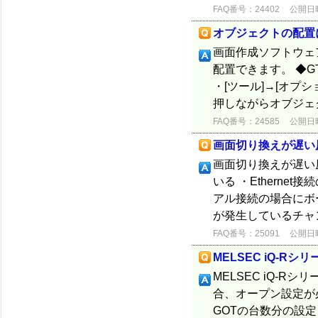
FAQ番号：24402
公開日時：
オブジェクトの配置
画面作成ソフトウェ
配置できます。 ◆GT 
・[ツール]→[オプシ
押しながらオブジェク
FAQ番号：24585
公開日時：
画面切り換えが遅い
画面切り換えが遅い
いる ・Ethern
アル接続の場合にボー
が発生しているチャン
FAQ番号：25091
公開日時：
MELSEC iQ-R
MELSEC iQ-Rシ
合、オープン設定が必
GOTの台数分の設定