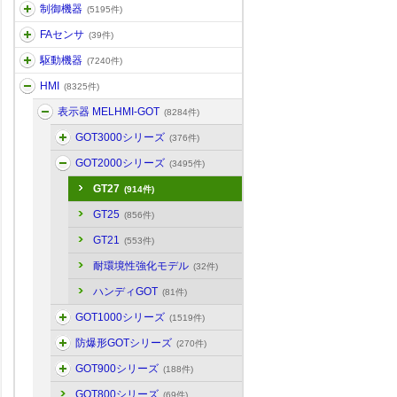
制御機器
(5195件)
FAセンサ
(39件)
駆動機器
(7240件)
HMI
(8325件)
表示器 MELHMI-GOT
(8284件)
GOT3000シリーズ
(376件)
GOT2000シリーズ
(3495件)
GT27
(914件)
GT25
(856件)
GT21
(553件)
耐環境性強化モデル
(32件)
ハンディGOT
(81件)
GOT1000シリーズ
(1519件)
防爆形GOTシリーズ
(270件)
GOT900シリーズ
(188件)
GOT800シリーズ
(69件)