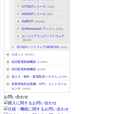
A77GOTシリーズ
(13件)
A64GOTシリーズ
(9件)
SoftGOT
(1463件)
iQ Monozukuri アンドン
(18件)
エンジニアリングソフトウェア
(861件)
SCADAソフトウェアGENESIS
(41件)
ロボット
(651件)
低圧配電制御機器
(1169件)
高圧配電制御機器
(628件)
省エネ・検針・配電監視システム
(216件)
産業用換気送風機・UPS・コントロール
センタ
(160件)
お問い合わせ