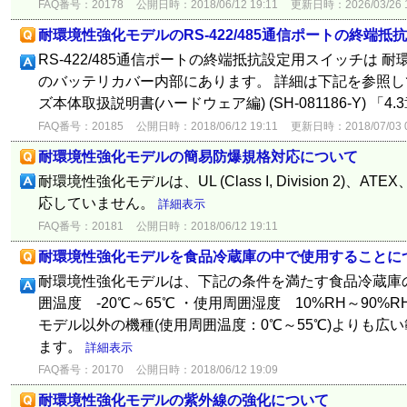
FAQ番号：20178
公開日時：2018/06/12 19:11
更新日時：2026/03/26 1
耐環境性強化モデルのRS-422/485通信ポートの終端
RS-422/485通信ポートの終端抵抗設定用スイッチは
のバッテリカバー内部にあります。 詳細は下記を参照してく
ズ本体取扱説明書(ハードウェア編) (SH-081186-Y) 「4.3
FAQ番号：20185
公開日時：2018/06/12 19:11
更新日時：2018/07/03 0
耐環境性強化モデルの簡易防爆規格対応について
耐環境性強化モデルは、UL (Class I, Division 2)、
応していません。
詳細表示
FAQ番号：20181
公開日時：2018/06/12 19:11
耐環境性強化モデルを食品冷蔵庫の中で使用することに
耐環境性強化モデルは、下記の条件を満たす食品冷蔵庫
囲温度 -20℃～65℃ ・使用周囲湿度 10%RH～90%
モデル以外の機種(使用周囲温度：0℃～55℃)よりも広
ます。
詳細表示
FAQ番号：20170
公開日時：2018/06/12 19:09
耐環境性強化モデルの紫外線の強化について