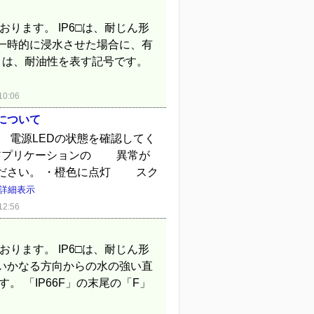
おります。 IP6□は、耐じん形
は、一時的に浸水させた場合に、有
F」は、耐油性を表す記号です。
0:06
について
 電源LEDの状態を確認してく
アプリケーションの 異常が
ださい。 ・橙色に点灯 スク
詳細表示
2:56
おります。 IP6□は、耐じん形
は、いかなる方向からの水の強い直
 「IP66F」の末尾の「F」