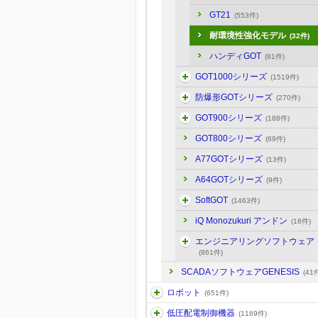
GT21
(553件)
耐環境性強化モデル
(32件)
ハンディGOT
(81件)
GOT1000シリーズ
(1519件)
防爆形GOTシリーズ
(270件)
GOT900シリーズ
(188件)
GOT800シリーズ
(69件)
A77GOTシリーズ
(13件)
A64GOTシリーズ
(9件)
SoftGOT
(1463件)
iQ Monozukuri アンドン
(18件)
エンジニアリングソフトウェア
(861件)
SCADAソフトウェアGENESIS
(41
ロボット
(651件)
低圧配電制御機器
(1169件)