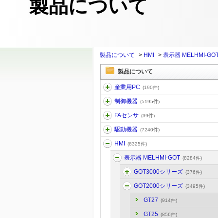
製品について
製品について
>
HMI
>
表示器 MELHMI-GO
製品について
産業用PC
(190件)
制御機器
(5195件)
FAセンサ
(39件)
駆動機器
(7240件)
HMI
(8325件)
表示器 MELHMI-GOT
(8284件)
GOT3000シリーズ
(376件)
GOT2000シリーズ
(3495件)
GT27
(914件)
GT25
(856件)