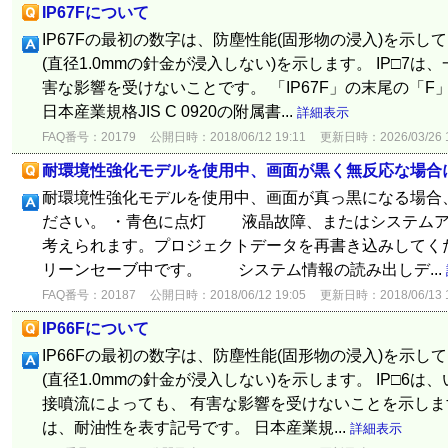
IP67Fについて
IP67Fの最初の数字は、防塵性能(固形物の浸入)を示して
(直径1.0mmの針金が浸入しない)を示します。 IP□7
害な影響を受けないことです。 「IP67F」の末尾の「
日本産業規格JIS C 0920の附属書...
詳細表示
FAQ番号：20179
公開日時：2018/06/12 19:11
更新日時：2026/03/26 1
耐環境性強化モデルを使用中、画面が黒く無反応な場合
耐環境性強化モデルを使用中、画面が真っ黒になる場合、
ださい。 ・青色に点灯 液晶故障、またはシステム
考えられます。プロジェクトデータを再書き込みしてく
リーンセーブ中です。 システム情報の読み出しデ...
FAQ番号：20187
公開日時：2018/06/12 19:05
更新日時：2018/06/13 1
IP66Fについて
IP66Fの最初の数字は、防塵性能(固形物の浸入)を示して
(直径1.0mmの針金が浸入しない)を示します。 IP□6
接噴流によっても、 有害な影響を受けないことを示します。
は、耐油性を表す記号です。 日本産業規...
詳細表示