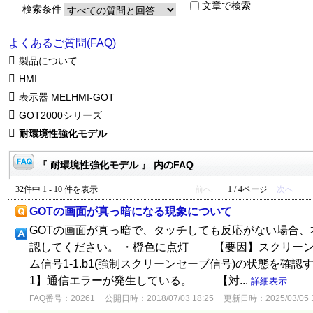
文章で検索
検索条件
よくあるご質問(FAQ)
製品について
HMI
表示器 MELHMI-GOT
GOT2000シリーズ
耐環境性強化モデル
『 耐環境性強化モデル 』 内のFAQ
32件中 1 - 10 件を表示
前へ
1 / 4ページ
次へ
GOTの画面が真っ暗になる現象について
GOTの画面が真っ暗で、タッチしても反応がない場合、本
認してください。 ・橙色に点灯 【要因】スクリー
ム信号1-1.b1(強制スクリーンセーブ信号)の状態を確
1】通信エラーが発生している。 【対...
詳細表示
FAQ番号：20261
公開日時：2018/07/03 18:25
更新日時：2025/03/05 1