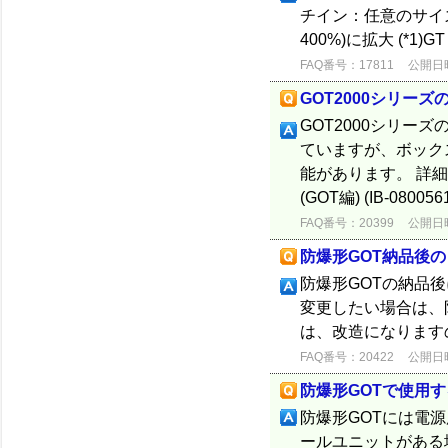
チイン：任意のサイズ
400%)に拡大 (*1)GT
FAQ番号：17811
公開日時：
GOT2000シリー
GOT2000シリー
ていますが、ボック
能があります。 詳
(GOT編) (IB-080056
FAQ番号：20399
公開日時：
防爆形GOT納品後
防爆形GOTの納品
変更したい場合は、
は、改造になります
FAQ番号：20422
公開日時：
防爆形GOTで使用
防爆形GOTには電源用
ールユニットがある