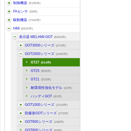
制御機器
(5195件)
FAセンサ
(39件)
駆動機器
(7240件)
HMI
(8325件)
表示器 MELHMI-GOT
(8284件)
GOT3000シリーズ
(376件)
GOT2000シリーズ
(3495件)
GT27
(914件)
GT25
(856件)
GT21
(553件)
耐環境性強化モデル
(32件)
ハンディGOT
(81件)
GOT1000シリーズ
(1519件)
防爆形GOTシリーズ
(270件)
GOT900シリーズ
(188件)
GOT800シリーズ
(69件)