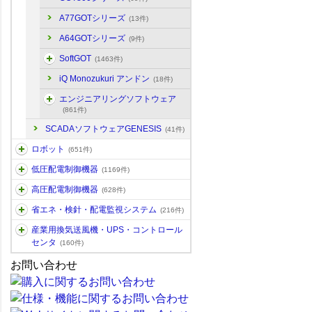
A77GOTシリーズ
(13件)
A64GOTシリーズ
(9件)
SoftGOT
(1463件)
iQ Monozukuri アンドン
(18件)
エンジニアリングソフトウェア
(861件)
SCADAソフトウェアGENESIS
(41件)
ロボット
(651件)
低圧配電制御機器
(1169件)
高圧配電制御機器
(628件)
省エネ・検針・配電監視システム
(216件)
産業用換気送風機・UPS・コントロール
センタ
(160件)
お問い合わせ